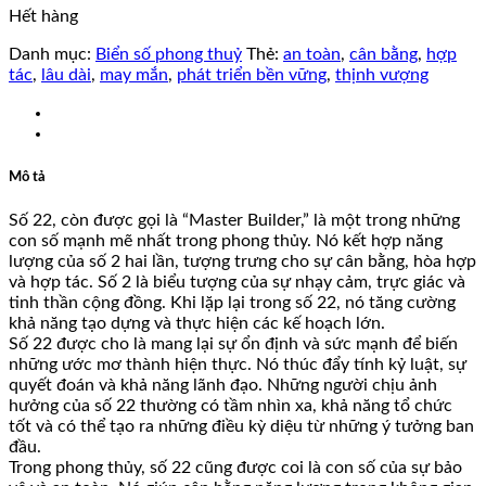
Hết hàng
Danh mục:
Biển số phong thuỷ
Thẻ:
an toàn
,
cân bằng
,
hợp
tác
,
lâu dài
,
may mắn
,
phát triển bền vững
,
thịnh vượng
Mô tả
Số 22, còn được gọi là “Master Builder,” là một trong những
con số mạnh mẽ nhất trong phong thủy. Nó kết hợp năng
lượng của số 2 hai lần, tượng trưng cho sự cân bằng, hòa hợp
và hợp tác. Số 2 là biểu tượng của sự nhạy cảm, trực giác và
tinh thần cộng đồng. Khi lặp lại trong số 22, nó tăng cường
khả năng tạo dựng và thực hiện các kế hoạch lớn.
Số 22 được cho là mang lại sự ổn định và sức mạnh để biến
những ước mơ thành hiện thực. Nó thúc đẩy tính kỷ luật, sự
quyết đoán và khả năng lãnh đạo. Những người chịu ảnh
hưởng của số 22 thường có tầm nhìn xa, khả năng tổ chức
tốt và có thể tạo ra những điều kỳ diệu từ những ý tưởng ban
đầu.
Trong phong thủy, số 22 cũng được coi là con số của sự bảo