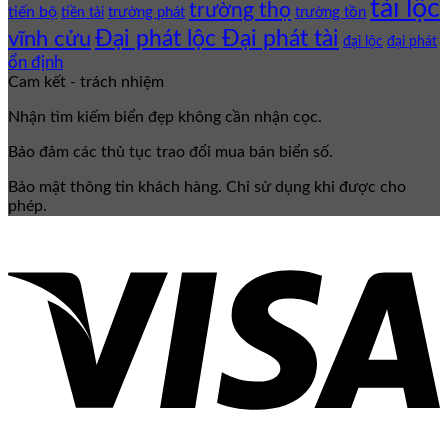
tài lộc
trường thọ
tiến bộ
trường phát
trường tồn
tiền tài
Đại phát lộc Đại phát tài
vĩnh cửu
đại lộc
đại phát
ổn định
Cam kết - trách nhiệm
Nhận tìm kiếm biển đẹp không cần nhận cọc.
Bảo đảm các thủ tục trao đổi mua bán biển số.
Bảo mật thông tin khách hàng. Chỉ sử dụng khi được cho
phép.