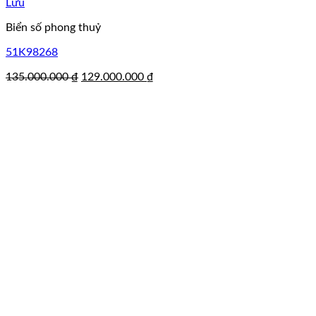
Lưu
Biển số phong thuỷ
51K98268
Giá
Giá
135.000.000
₫
129.000.000
₫
gốc
hiện
là:
tại
135.000.000 ₫.
là:
129.000.000 ₫.