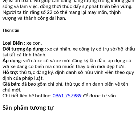
vệ và an toàn. Nó giúp cân bằng năng lượng trong không gian
sống và làm việc, đồng thời thúc đẩy sự phát triển bền vững.
Người ta tin rằng số 22 có thể mang lại may mắn, thịnh
vượng và thành công dài hạn.
Thông tin
Loại Biển :
xe con.
Đối tượng áp dụng :
xe cá nhân, xe công ty có trụ sở/hộ khẩu
tại tất cả tỉnh thành.
Áp dụng:
với cả xe cũ và xe mới đăng ký lần đầu, áp dụng cả
với xe đang có biển mà chủ muốn thay biển mới đẹp hơn.
Hỗ trợ:
thủ tục đăng ký, định danh sở hữu vĩnh viễn theo quy
định của pháp luật.
Giá bán:
đã bao gồm chi phí, thủ tục định danh biển về tên
chủ mới.
Chi tiết liên hệ hotline:
0961 757989
để được tư vấn.
Sản phẩm tương tự