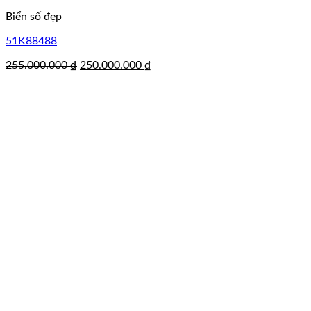
Biển số đẹp
51K88488
Giá
Giá
255.000.000
₫
250.000.000
₫
gốc
hiện
là:
tại
255.000.000 ₫.
là:
250.000.000 ₫.