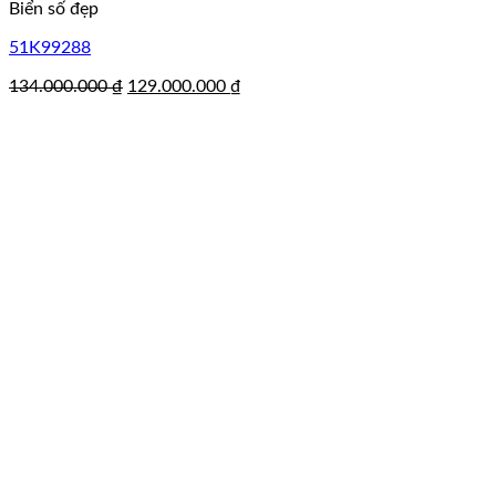
Biển số đẹp
51K99288
Giá
Giá
134.000.000
₫
129.000.000
₫
gốc
hiện
là:
tại
134.000.000 ₫.
là:
129.000.000 ₫.