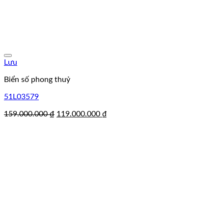
Lưu
Biển số phong thuỷ
51L03579
Giá
Giá
159.000.000
₫
119.000.000
₫
gốc
hiện
là:
tại
159.000.000 ₫.
là:
119.000.000 ₫.