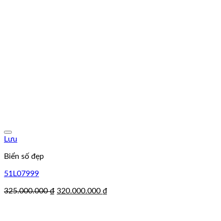
Lưu
Biển số đẹp
51L07999
Giá
Giá
325.000.000
₫
320.000.000
₫
gốc
hiện
là:
tại
325.000.000 ₫.
là: