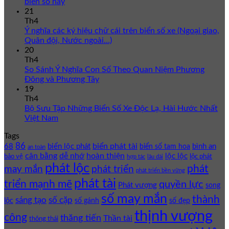
biển số này
21
Th4
Ý nghĩa các ký hiệu chữ cái trên biển số xe (Ngoại giao,
Quân đội, Nước ngoài…)
20
Th4
So Sánh Ý Nghĩa Con Số Theo Quan Niệm Phương
Đông và Phương Tây
19
Th4
Bộ Sưu Tập Những Biển Số Xe Độc Lạ, Hài Hước Nhất
Việt Nam
Tags
86
biển phát tài
68
biển lộc phát
bình an
biển số tam hoa
an toàn
cân bằng
dễ nhớ
hoàn thiện
lộc lộc
bảo vệ
lộc phát
hợp tác
lâu dài
phát lộc
phát
phát triển
may mắn
phát triển bền vững
phát tài
triển mạnh mẽ
quyền lực
Phát vượng
song
số may mắn
thành
sáng tạo
số cặp
lộc
số gánh
số đẹp
thịnh vượng
công
thăng tiến
Thần tài
thông thái