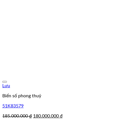
Lưu
Biển số phong thuỷ
51K83579
Giá
Giá
185.000.000
₫
180.000.000
₫
gốc
hiện
là:
tại