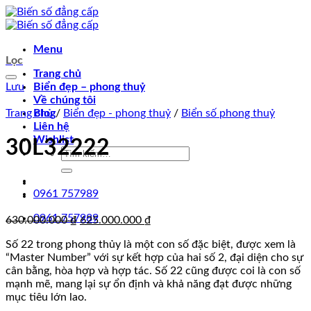
Chuyển
đến
nội
Menu
dung
Lọc
Trang chủ
Lưu
Biển đẹp – phong thuỷ
Về chúng tôi
Trang chủ
Blog
/
Biển đẹp - phong thuỷ
/
Biển số phong thuỷ
Liên hệ
Wishlist
30L32222
Tìm
kiếm:
0961 757989
0961 757989
Giá
Giá
630.000.000
₫
625.000.000
₫
gốc
hiện
Số 22 trong phong thủy là một con số đặc biệt, được xem là
là:
tại
“Master Number” với sự kết hợp của hai số 2, đại diện cho sự
630.000.000 ₫.
là:
cân bằng, hòa hợp và hợp tác. Số 22 cũng được coi là con số
625.000.000 ₫.
mạnh mẽ, mang lại sự ổn định và khả năng đạt được những
mục tiêu lớn lao.