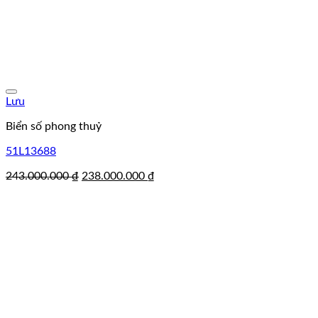
Lưu
Biển số phong thuỷ
51L13688
Giá
Giá
243.000.000
₫
238.000.000
₫
gốc
hiện
là:
tại
243.000.000 ₫.
là:
238.000.000 ₫.