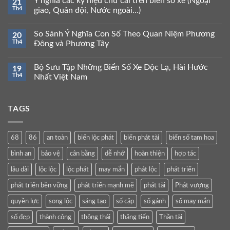
Ý nghĩa các ký hiệu chữ cái trên biển số xe (Ngoại
21
Th4
giao, Quân đội, Nước ngoài…)
So Sánh Ý Nghĩa Con Số Theo Quan Niệm Phương
20
Th4
Đông và Phương Tây
Bộ Sưu Tập Những Biển Số Xe Độc Lạ, Hài Hước
19
Th4
Nhất Việt Nam
TAGS
68
86
an toàn
biển lộc phát
biển phát tài
biển số tam hoa
bình an
bảo vệ
cân bằng
dễ nhớ
hoàn thiện
hợp tác
lâu dài
lộc lộc
lộc phát
may mắn
phát lộc
phát triển
phát triển bền vững
phát triển mạnh mẽ
phát tài
Phát vượng
quyền lực
song lộc
sáng tạo
số cặp
số gánh
số may mắn
số đẹp
thành công
thông thái
thăng tiến
Thần tài