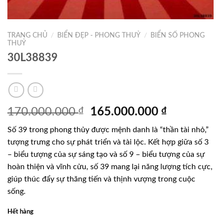
TRANG CHỦ
/
BIỂN ĐẸP - PHONG THUỶ
/
BIỂN SỐ PHONG
THUỶ
30L38839
Giá
Giá
170.000.000
₫
165.000.000
₫
gốc
hiện
Số 39 trong phong thủy được mệnh danh là “thần tài nhỏ,”
là:
tại
tượng trưng cho sự phát triển và tài lộc. Kết hợp giữa số 3
170.000.000 ₫.
là:
– biểu tượng của sự sáng tạo và số 9 – biểu tượng của sự
165.000.0
hoàn thiện và vĩnh cửu, số 39 mang lại năng lượng tích cực,
giúp thúc đẩy sự thăng tiến và thịnh vượng trong cuộc
sống.
Hết hàng