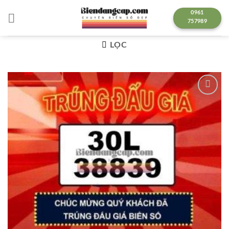
Chuyển
0961
đến
757989
nội
dung
LỌC
Lưu