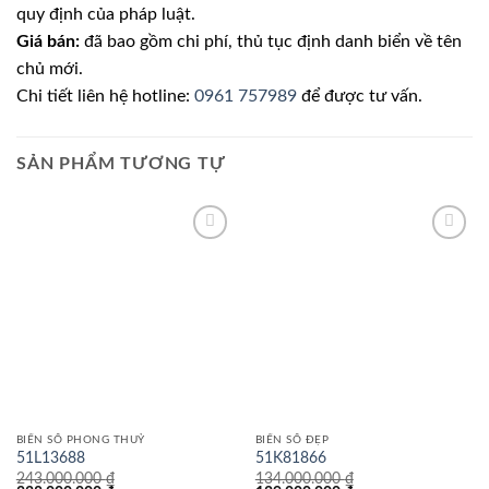
quy định của pháp luật.
Giá bán:
đã bao gồm chi phí, thủ tục định danh biển về tên
chủ mới.
Chi tiết liên hệ hotline:
0961 757989
để được tư vấn.
SẢN PHẨM TƯƠNG TỰ
Lưu
Lưu
BIỂN SỐ PHONG THUỶ
BIỂN SỐ ĐẸP
51L13688
51K81866
243.000.000
₫
134.000.000
₫