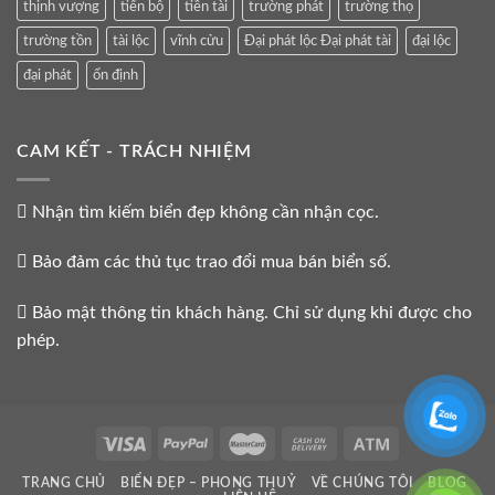
thịnh vượng
tiến bộ
tiền tài
trường phát
trường thọ
trường tồn
tài lộc
vĩnh cửu
Đại phát lộc Đại phát tài
đại lộc
đại phát
ổn định
CAM KẾT - TRÁCH NHIỆM
Nhận tìm kiếm biển đẹp không cần nhận cọc.
Bảo đảm các thủ tục trao đổi mua bán biển số.
Bảo mật thông tin khách hàng. Chỉ sử dụng khi được cho
phép.
TRANG CHỦ
BIỂN ĐẸP – PHONG THUỶ
VỀ CHÚNG TÔI
BLOG