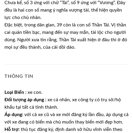
Chưa kể, số 3 ứng với chữ “Tài”, số 9 ứng với “Vương”. Đây
đều là hai con số mang ý nghĩa vượng tài, thể hiện quyền
lực cho chủ nhân.
Đặc biệt, trong dân gian, 39 còn là con số Thần Tài. Vị thần
cai quản tiền bạc, mang đến sự may mắn, tài lộc cho người
dùng. Người xưa tin rằng, Thần Tài xuất hiện ở đâu thì ở đó
mọi sự đều thành, của cải dồi dào.
THÔNG TIN
Loại Biển :
xe con.
Đối tượng áp dụng :
xe cá nhân, xe công ty có trụ sở/hộ
khẩu tại tất cả tỉnh thành.
Áp dụng:
với cả xe cũ và xe mới đăng ký lần đầu, áp dụng cả
với xe đang có biển mà chủ muốn thay biển mới đẹp hơn.
Hỗ trợ:
thủ tục đăng ký, định danh sở hữu vĩnh viễn theo