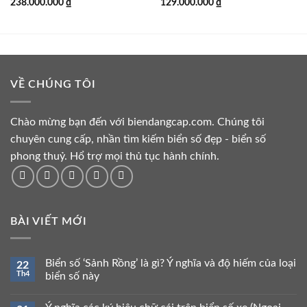
Giá
Giá
Giá
Giá
238.000.000
₫
129.000.000
₫
gốc
hiện
gốc
hiện
là:
tại
là:
tại
243.000.000 ₫.
là:
134.000.000 ₫.
là:
238.000.000 ₫.
129.000.000 ₫.
VỀ CHÚNG TÔI
Chào mừng bạn đến với biendangcap.com. Chúng tôi
chuyên cung cấp, nhần tìm kiếm biển số đẹp - biển số
phong thuỷ. Hổ trợ mọi thủ tục hành chính.
BÀI VIẾT MỚI
Biển số ‘Sảnh Rồng’ là gì? Ý nghĩa và độ hiếm của loại
22
Th4
biển số này