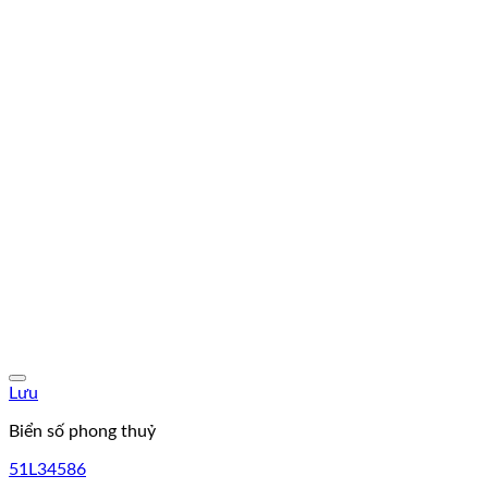
Lưu
Biển số phong thuỷ
51L34586