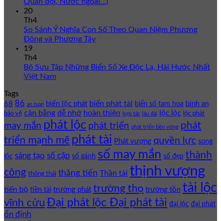
Quân đội, Nước ngoài…)
20
Th4
So Sánh Ý Nghĩa Con Số Theo Quan Niệm Phương
Đông và Phương Tây
19
Th4
Bộ Sưu Tập Những Biển Số Xe Độc Lạ, Hài Hước Nhất
Việt Nam
Tags
86
biển phát tài
68
biển lộc phát
bình an
biển số tam hoa
an toàn
cân bằng
dễ nhớ
hoàn thiện
lộc lộc
bảo vệ
lộc phát
hợp tác
lâu dài
phát lộc
phát
phát triển
may mắn
phát triển bền vững
phát tài
triển mạnh mẽ
quyền lực
Phát vượng
song
số may mắn
thành
sáng tạo
số cặp
lộc
số gánh
số đẹp
thịnh vượng
công
thăng tiến
Thần tài
thông thái
tài lộc
trường thọ
tiến bộ
trường phát
trường tồn
tiền tài
Đại phát lộc Đại phát tài
vĩnh cửu
đại lộc
đại phát
ổn định