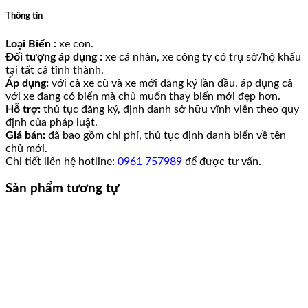
Thông tin
Loại Biển :
xe con.
Đối tượng áp dụng :
xe cá nhân, xe công ty có trụ sở/hộ khẩu
tại tất cả tỉnh thành.
Áp dụng:
với cả xe cũ và xe mới đăng ký lần đầu, áp dụng cả
với xe đang có biển mà chủ muốn thay biển mới đẹp hơn.
Hỗ trợ:
thủ tục đăng ký, định danh sở hữu vĩnh viễn theo quy
định của pháp luật.
Giá bán:
đã bao gồm chi phí, thủ tục định danh biển về tên
chủ mới.
Chi tiết liên hệ hotline:
0961 757989
để được tư vấn.
Sản phẩm tương tự