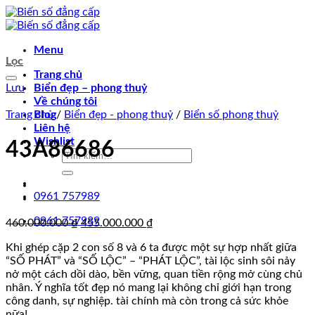
Chuyển
đến
nội
Menu
dung
Lọc
Trang chủ
Lưu
Biển đẹp – phong thuỷ
Về chúng tôi
Trang chủ
Blog
/
Biển đẹp - phong thuỷ
/
Biển số phong thuỷ
Liên hệ
Wishlist
43A86686
Tìm
kiếm:
0961 757989
0961 757989
Giá
Giá
460.000.000
₫
455.000.000
₫
gốc
hiện
Khi ghép cặp 2 con số 8 và 6 ta được một sự hợp nhất giữa
là:
tại
“SỐ PHÁT” và “SỐ LỘC” – “PHÁT LỘC”, tài lộc sinh sôi nảy
460.000.000 ₫.
là:
nở một cách dồi dào, bền vững, quan tiền rộng mở cùng chủ
455.000.000 ₫.
nhân. Ý nghĩa tốt đẹp nó mang lại không chỉ giới hạn trong
công danh, sự nghiệp. tài chính mà còn trong cả sức khỏe
nữa!