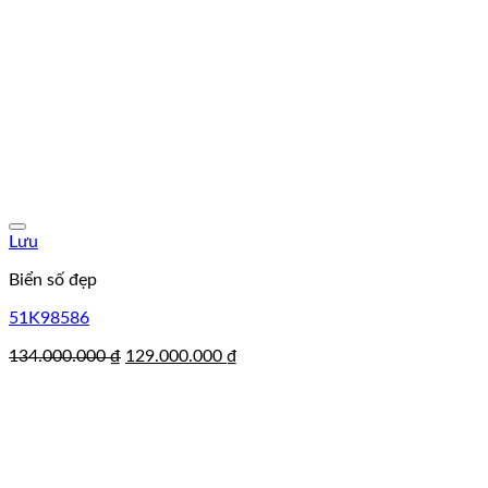
Lưu
Biển số đẹp
51K98586
Giá
Giá
134.000.000
₫
129.000.000
₫
gốc
hiện
là:
tại
134.000.000 ₫.
là:
129.000.000 ₫.