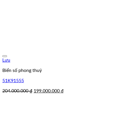
Lưu
Biển số phong thuỷ
51K91555
Giá
Giá
204.000.000
₫
199.000.000
₫
gốc
hiện
là:
tại
204.000.000 ₫.
là:
199.000.000 ₫.