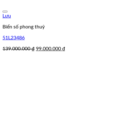
Lưu
Biển số phong thuỷ
51L23486
Giá
Giá
139.000.000
₫
99.000.000
₫
gốc
hiện
là:
tại
139.000.000 ₫.
là:
99.000.000 ₫.