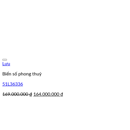
Lưu
Biển số phong thuỷ
51L36336
Giá
Giá
169.000.000
₫
164.000.000
₫
gốc
hiện
là:
tại
169.000.000 ₫.
là:
164.000.000 ₫.