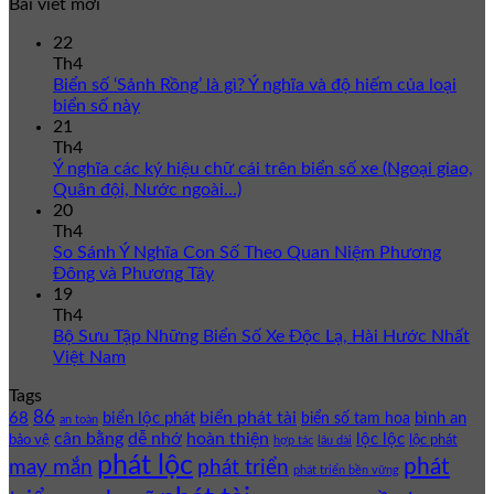
Bài viết mới
22
Th4
Biển số ‘Sảnh Rồng’ là gì? Ý nghĩa và độ hiếm của loại
biển số này
21
Th4
Ý nghĩa các ký hiệu chữ cái trên biển số xe (Ngoại giao,
Quân đội, Nước ngoài…)
20
Th4
So Sánh Ý Nghĩa Con Số Theo Quan Niệm Phương
Đông và Phương Tây
19
Th4
Bộ Sưu Tập Những Biển Số Xe Độc Lạ, Hài Hước Nhất
Việt Nam
Tags
86
biển phát tài
68
biển lộc phát
bình an
biển số tam hoa
an toàn
cân bằng
dễ nhớ
hoàn thiện
lộc lộc
bảo vệ
lộc phát
hợp tác
lâu dài
phát lộc
phát
phát triển
may mắn
phát triển bền vững