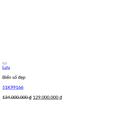
Lưu
Biển số đẹp
51K99166
Giá
Giá
134.000.000
₫
129.000.000
₫
gốc
hiện
là:
tại
134.000.000 ₫.
là:
129.000.000 ₫.