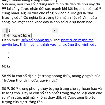
Vậy nên, nếu con số 9 đứng một mình đã đẹp đẽ như vậy thì
99 lại càng được nhân đôi sức mạnh khi kết hợp hai còn số 9
cùng nhau. Người xưa cho rằng, 99 còn được gọi là “đại
trường cửu”. Có nghĩa là trường tồn mãnh liệt và vĩnh cửu
sông. Nói một cách khác đây là con số của sự hoàn hảo.
51D99599
số
Thêm vào giỏ hàng
lượng
Danh mục:
Biển số phong thuỷ
Thẻ:
phát triển mạnh mẽ
,
quyền lực
,
thành công
,
thịnh vượng
,
trường thọ
,
vĩnh cửu
Mô tả
Số 99 là con số đặc biệt trong phong thủy, mang ý nghĩa của
“Trường thọ, vĩnh cửu, quyền lực.”
Số 9: Số 9 trong phong thủy tượng trưng cho sự hoàn hảo và
trường thọ. Đây là con số cao nhất trong dãy số, đại diện cho
sự vĩnh cửu, mãi mãi không thay đổi, và được xem là biểu
tượng của sự trường tồn.