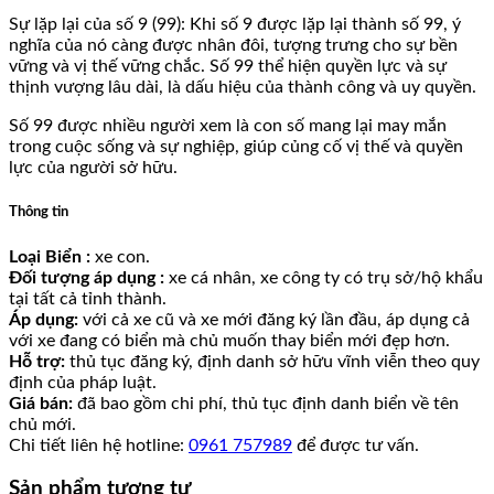
Sự lặp lại của số 9 (99): Khi số 9 được lặp lại thành số 99, ý
nghĩa của nó càng được nhân đôi, tượng trưng cho sự bền
vững và vị thế vững chắc. Số 99 thể hiện quyền lực và sự
thịnh vượng lâu dài, là dấu hiệu của thành công và uy quyền.
Số 99 được nhiều người xem là con số mang lại may mắn
trong cuộc sống và sự nghiệp, giúp củng cố vị thế và quyền
lực của người sở hữu.
Thông tin
Loại Biển :
xe con.
Đối tượng áp dụng :
xe cá nhân, xe công ty có trụ sở/hộ khẩu
tại tất cả tỉnh thành.
Áp dụng:
với cả xe cũ và xe mới đăng ký lần đầu, áp dụng cả
với xe đang có biển mà chủ muốn thay biển mới đẹp hơn.
Hỗ trợ:
thủ tục đăng ký, định danh sở hữu vĩnh viễn theo quy
định của pháp luật.
Giá bán:
đã bao gồm chi phí, thủ tục định danh biển về tên
chủ mới.
Chi tiết liên hệ hotline:
0961 757989
để được tư vấn.
Sản phẩm tương tự