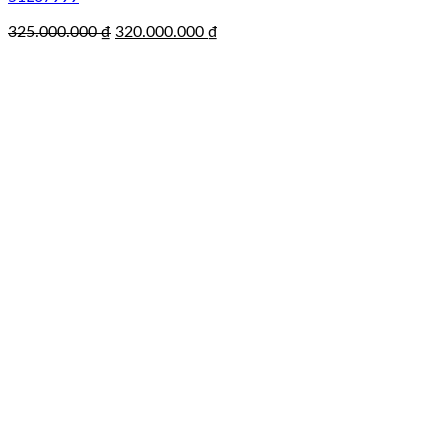
Giá
Giá
325.000.000
₫
320.000.000
₫
gốc
hiện
là:
tại
325.000.000 ₫.
là:
320.000.000 ₫.