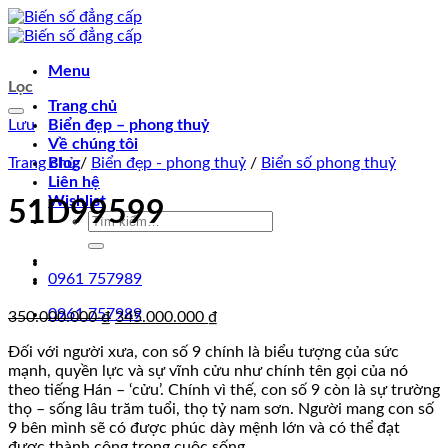
Chuyển
đến
nội
Menu
dung
Lọc
Trang chủ
Lưu
Biển đẹp – phong thuỷ
Về chúng tôi
Trang chủ
Blog
/
Biển đẹp - phong thuỷ
/
Biển số phong thuỷ
Liên hệ
Wishlist
51D99599
Tìm
kiếm:
0961 757989
0961 757989
Giá
Giá
350.000.000
₫
345.000.000
₫
gốc
hiện
Đối với người xưa, con số 9 chính là biểu tượng của sức
là:
tại
mạnh, quyền lực và sự vĩnh cửu như chính tên gọi của nó
350.000.000 ₫.
là:
theo tiếng Hán – ‘cửu’. Chính vì thế, con số 9 còn là sự trường
345.000.000 ₫.
thọ – sống lâu trăm tuổi, thọ tỷ nam sơn. Người mang con số
9 bên mình sẽ có được phúc dày mệnh lớn và có thể đạt
được thành công trong cuộc sống.