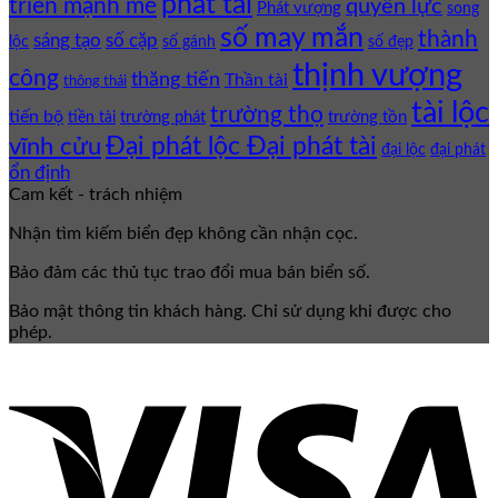
phát tài
triển mạnh mẽ
quyền lực
Phát vượng
song
số may mắn
thành
sáng tạo
số cặp
lộc
số gánh
số đẹp
thịnh vượng
công
thăng tiến
Thần tài
thông thái
tài lộc
trường thọ
tiến bộ
trường phát
trường tồn
tiền tài
Đại phát lộc Đại phát tài
vĩnh cửu
đại lộc
đại phát
ổn định
Cam kết - trách nhiệm
Nhận tìm kiếm biển đẹp không cần nhận cọc.
Bảo đảm các thủ tục trao đổi mua bán biển số.
Bảo mật thông tin khách hàng. Chỉ sử dụng khi được cho
phép.