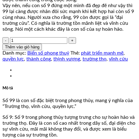
Vậy nên, nếu con số 9 đứng một mình đã đẹp đẽ như vậy thì
99 lại càng được nhân đôi sức mạnh khi kết hợp hai còn số 9
cùng nhau. Người xưa cho rằng, 99 còn được gọi là “đại
trường cửu”. Có nghĩa là trường tồn mãnh liệt và vĩnh cửu
sông. Nói một cách khác đây là con số của sự hoàn hảo.
51K83899
số
Thêm vào giỏ hàng
lượng
Danh mục:
Biển số phong thuỷ
Thẻ:
phát triển mạnh mẽ
,
quyền lực
,
thành công
,
thịnh vượng
,
trường thọ
,
vĩnh cửu
Mô tả
Số 99 là con số đặc biệt trong phong thủy, mang ý nghĩa của
“Trường thọ, vĩnh cửu, quyền lực.”
Số 9: Số 9 trong phong thủy tượng trưng cho sự hoàn hảo và
trường thọ. Đây là con số cao nhất trong dãy số, đại diện cho
sự vĩnh cửu, mãi mãi không thay đổi, và được xem là biểu
tượng của sự trường tồn.