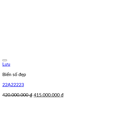
Lưu
Biển số đẹp
22A22223
Giá
Giá
420.000.000
₫
415.000.000
₫
gốc
hiện
là:
tại
420.000.000 ₫.
là:
415.000.000 ₫.