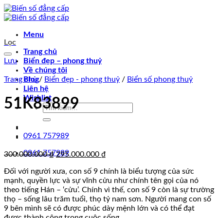
Chuyển
đến
nội
Menu
dung
Lọc
Trang chủ
Lưu
Biển đẹp – phong thuỷ
Về chúng tôi
Trang chủ
Blog
/
Biển đẹp - phong thuỷ
/
Biển số phong thuỷ
Liên hệ
Wishlist
51K83899
Tìm
kiếm:
0961 757989
0961 757989
Giá
Giá
300.000.000
₫
295.000.000
₫
gốc
hiện
Đối với người xưa, con số 9 chính là biểu tượng của sức
là:
tại
mạnh, quyền lực và sự vĩnh cửu như chính tên gọi của nó
300.000.000 ₫.
là:
theo tiếng Hán – ‘cửu’. Chính vì thế, con số 9 còn là sự trường
295.000.000 ₫.
thọ – sống lâu trăm tuổi, thọ tỷ nam sơn. Người mang con số
9 bên mình sẽ có được phúc dày mệnh lớn và có thể đạt
được thành công trong cuộc sống.