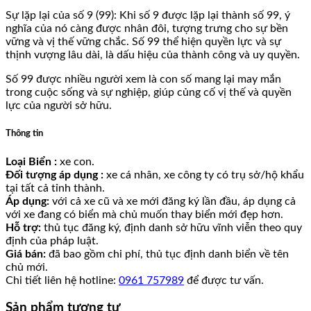
Sự lặp lại của số 9 (99): Khi số 9 được lặp lại thành số 99, ý
nghĩa của nó càng được nhân đôi, tượng trưng cho sự bền
vững và vị thế vững chắc. Số 99 thể hiện quyền lực và sự
thịnh vượng lâu dài, là dấu hiệu của thành công và uy quyền.
Số 99 được nhiều người xem là con số mang lại may mắn
trong cuộc sống và sự nghiệp, giúp củng cố vị thế và quyền
lực của người sở hữu.
Thông tin
Loại Biển :
xe con.
Đối tượng áp dụng :
xe cá nhân, xe công ty có trụ sở/hộ khẩu
tại tất cả tỉnh thành.
Áp dụng:
với cả xe cũ và xe mới đăng ký lần đầu, áp dụng cả
với xe đang có biển mà chủ muốn thay biển mới đẹp hơn.
Hỗ trợ:
thủ tục đăng ký, định danh sở hữu vĩnh viễn theo quy
định của pháp luật.
Giá bán:
đã bao gồm chi phí, thủ tục định danh biển về tên
chủ mới.
Chi tiết liên hệ hotline:
0961 757989
để được tư vấn.
Sản phẩm tương tự