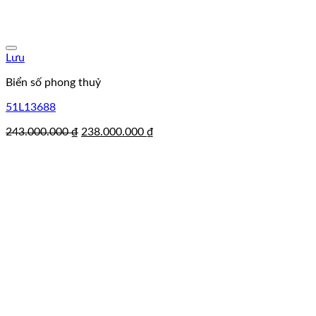
Lưu
Biển số phong thuỷ
51L13688
Giá
Giá
243.000.000
₫
238.000.000
₫
gốc
hiện
là:
tại
243.000.000 ₫.
là:
238.000.000 ₫.