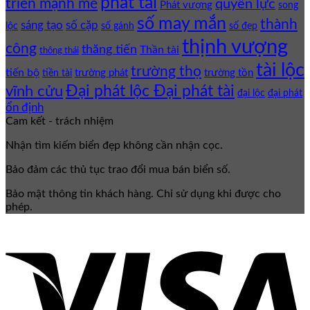
phát tài
triển mạnh mẽ
quyền lực
Phát vượng
song
số may mắn
thành
sáng tạo
số cặp
lộc
số gánh
số đẹp
thịnh vượng
công
thăng tiến
Thần tài
thông thái
tài lộc
trường thọ
tiến bộ
trường phát
trường tồn
tiền tài
Đại phát lộc Đại phát tài
vĩnh cửu
đại lộc
đại phát
ổn định
Cam kết - trách nhiệm
Nhận tìm kiếm biển đẹp không cần nhận cọc.
Bảo đảm các thủ tục trao đổi mua bán biển số.
Bảo mật thông tin khách hàng. Chỉ sử dụng khi được cho
phép.