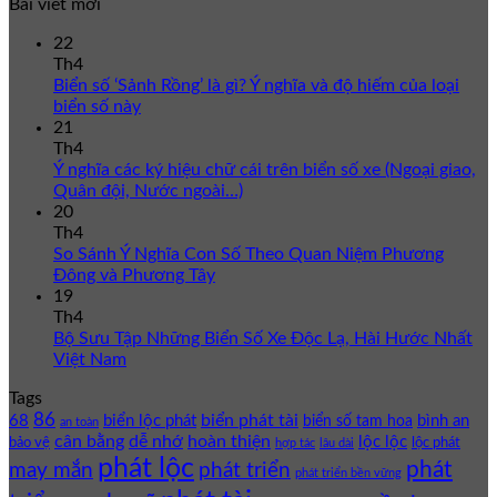
Bài viết mới
22
Th4
Biển số ‘Sảnh Rồng’ là gì? Ý nghĩa và độ hiếm của loại
biển số này
21
Th4
Ý nghĩa các ký hiệu chữ cái trên biển số xe (Ngoại giao,
Quân đội, Nước ngoài…)
20
Th4
So Sánh Ý Nghĩa Con Số Theo Quan Niệm Phương
Đông và Phương Tây
19
Th4
Bộ Sưu Tập Những Biển Số Xe Độc Lạ, Hài Hước Nhất
Việt Nam
Tags
86
biển phát tài
68
biển lộc phát
bình an
biển số tam hoa
an toàn
cân bằng
dễ nhớ
hoàn thiện
lộc lộc
bảo vệ
lộc phát
hợp tác
lâu dài
phát lộc
phát
phát triển
may mắn
phát triển bền vững