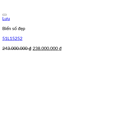
Lưu
Biển số đẹp
51L15252
Giá
Giá
243.000.000
₫
238.000.000
₫
gốc
hiện
là:
tại
243.000.000 ₫.
là:
238.000.000 ₫.