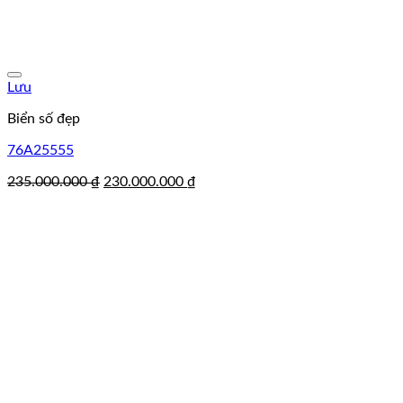
Lưu
Biển số đẹp
76A25555
Giá
Giá
235.000.000
₫
230.000.000
₫
gốc
hiện
là:
tại
235.000.000 ₫.
là:
230.000.000 ₫.