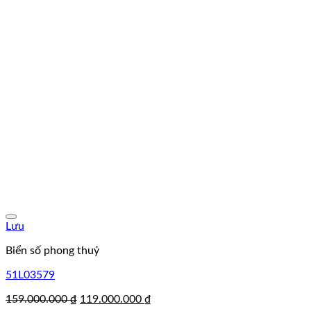
Lưu
Biển số phong thuỷ
51L03579
Giá
Giá
159.000.000
₫
119.000.000
₫