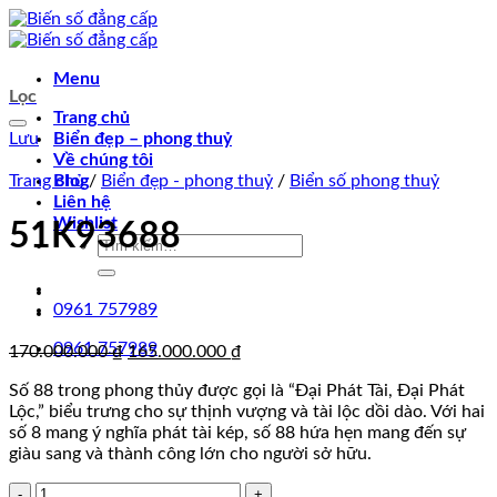
Chuyển
đến
nội
Menu
dung
Lọc
Trang chủ
Lưu
Biển đẹp – phong thuỷ
Về chúng tôi
Trang chủ
Blog
/
Biển đẹp - phong thuỷ
/
Biển số phong thuỷ
Liên hệ
Wishlist
51K93688
Tìm
kiếm:
0961 757989
0961 757989
Giá
Giá
170.000.000
₫
165.000.000
₫
gốc
hiện
Số 88 trong phong thủy được gọi là “Đại Phát Tài, Đại Phát
là:
tại
Lộc,” biểu trưng cho sự thịnh vượng và tài lộc dồi dào. Với hai
170.000.000 ₫.
là:
số 8 mang ý nghĩa phát tài kép, số 88 hứa hẹn mang đến sự
165.000.000 ₫.
giàu sang và thành công lớn cho người sở hữu.
51K93688