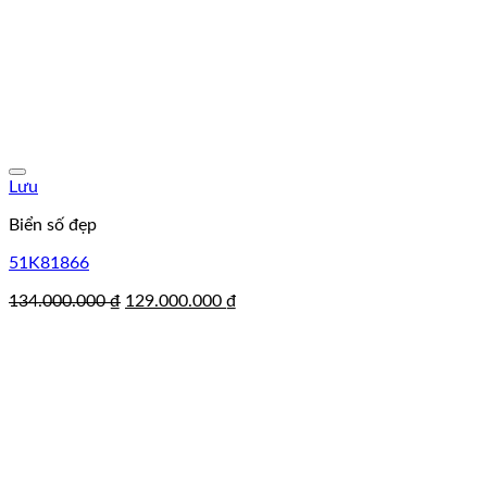
Lưu
Biển số đẹp
51K81866
Giá
Giá
134.000.000
₫
129.000.000
₫
gốc
hiện
là:
tại
134.000.000 ₫.
là:
129.000.000 ₫.