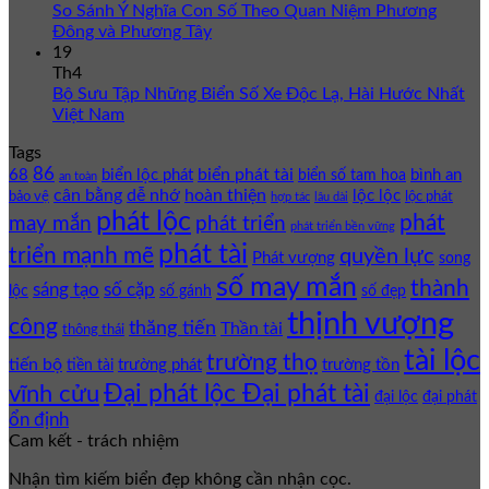
So Sánh Ý Nghĩa Con Số Theo Quan Niệm Phương
Đông và Phương Tây
19
Th4
Bộ Sưu Tập Những Biển Số Xe Độc Lạ, Hài Hước Nhất
Việt Nam
Tags
86
biển phát tài
68
biển lộc phát
bình an
biển số tam hoa
an toàn
cân bằng
dễ nhớ
hoàn thiện
lộc lộc
bảo vệ
lộc phát
hợp tác
lâu dài
phát lộc
phát
phát triển
may mắn
phát triển bền vững
phát tài
triển mạnh mẽ
quyền lực
Phát vượng
song
số may mắn
thành
sáng tạo
số cặp
lộc
số gánh
số đẹp
thịnh vượng
công
thăng tiến
Thần tài
thông thái
tài lộc
trường thọ
tiến bộ
trường phát
trường tồn
tiền tài
Đại phát lộc Đại phát tài
vĩnh cửu
đại lộc
đại phát
ổn định
Cam kết - trách nhiệm
Nhận tìm kiếm biển đẹp không cần nhận cọc.