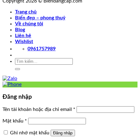
Copyright 2026 © Biendangcap.com
Trang chủ
Biển đẹp – phong thuỷ
Về chúng tôi
Blog
Liên hệ
Wishlist
0961757989
Tìm
kiếm:
Đăng nhập
Tên tài khoản hoặc địa chỉ email
*
Mật khẩu
*
Ghi nhớ mật khẩu
Đăng nhập