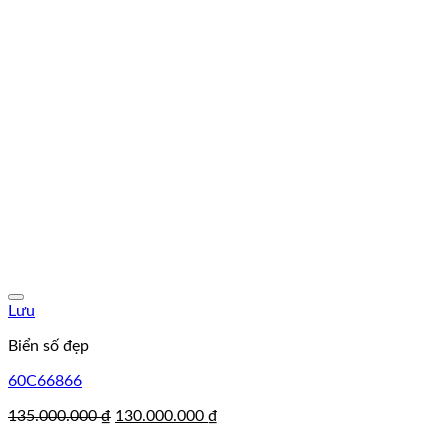
Lưu
Biển số đẹp
60C66866
Giá
Giá
135.000.000
₫
130.000.000
₫
gốc
hiện