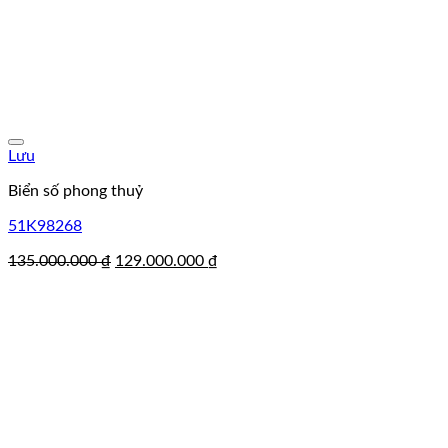
Lưu
Biển số phong thuỷ
51K98268
Giá
Giá
135.000.000
₫
129.000.000
₫
gốc
hiện
là:
tại
135.000.000 ₫.
là:
129.000.000 ₫.