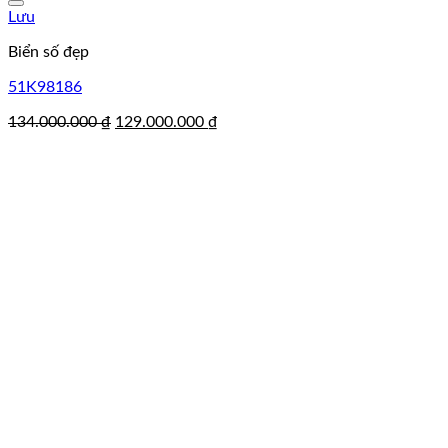
Lưu
Biển số đẹp
51K98186
Giá
Giá
134.000.000
₫
129.000.000
₫
gốc
hiện
là:
tại
134.000.000 ₫.
là:
129.000.000 ₫.