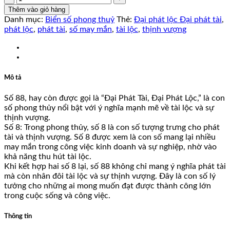
số
Thêm vào giỏ hàng
lượng
Danh mục:
Biển số phong thuỷ
Thẻ:
Đại phát lộc Đại phát tài
,
phát lộc
,
phát tài
,
số may mắn
,
tài lộc
,
thịnh vượng
Mô tả
Số 88, hay còn được gọi là “Đại Phát Tài, Đại Phát Lộc,” là con
số phong thủy nổi bật với ý nghĩa mạnh mẽ về tài lộc và sự
thịnh vượng.
Số 8: Trong phong thủy, số 8 là con số tượng trưng cho phát
tài và thịnh vượng. Số 8 được xem là con số mang lại nhiều
may mắn trong công việc kinh doanh và sự nghiệp, nhờ vào
khả năng thu hút tài lộc.
Khi kết hợp hai số 8 lại, số 88 không chỉ mang ý nghĩa phát tài
mà còn nhân đôi tài lộc và sự thịnh vượng. Đây là con số lý
tưởng cho những ai mong muốn đạt được thành công lớn
trong cuộc sống và công việc.
Thông tin