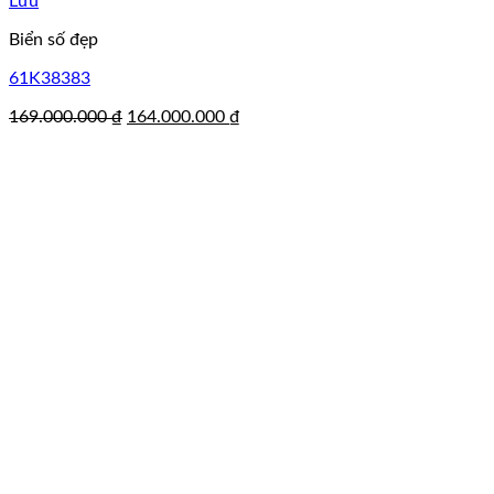
Lưu
Biển số đẹp
61K38383
Giá
Giá
169.000.000
₫
164.000.000
₫
gốc
hiện
là:
tại
169.000.000 ₫.
là:
164.000.000 ₫.