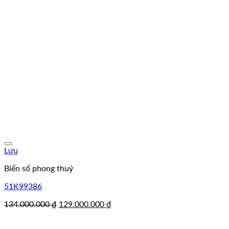
Lưu
Biển số phong thuỷ
51K99386
Giá
Giá
134.000.000
₫
129.000.000
₫
gốc
hiện
là:
tại