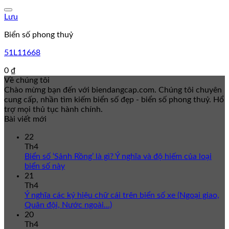
Lưu
Biển số phong thuỷ
51L11668
0
₫
Về chúng tôi
Chào mừng bạn đến với biendangcap.com. Chúng tôi chuyên
cung cấp, nhần tìm kiếm biển số đẹp - biển số phong thuỷ. Hổ
trợ mọi thủ tục hành chính.
Bài viết mới
22
Th4
Biển số ‘Sảnh Rồng’ là gì? Ý nghĩa và độ hiếm của loại
biển số này
21
Th4
Ý nghĩa các ký hiệu chữ cái trên biển số xe (Ngoại giao,
Quân đội, Nước ngoài…)
20
Th4