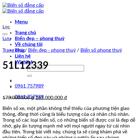
Chuyển
đến
nội
Menu
dung
Lọc
Trang chủ
Lưu
Biển đẹp – phong thuỷ
Về chúng tôi
Trang chủ
Blog
/
Biển đẹp - phong thuỷ
/
Biển số phong thuỷ
Liên hệ
Wishlist
51L12339
Tìm
kiếm:
0961 757989
0961 757989
Giá
Giá
175.000.000
₫
165.000.000
₫
gốc
hiện
Biển số xe, một phần không thể thiếu của phương tiện giao
là:
tại
thông, đồng thời cũng là biểu tượng của cá nhân chủ nhân.
175.000.000 ₫.
là:
Trong số các loại biển số, có những biển số được coi là đẹp dễ
165.000.000 ₫.
nhớ, gây ấn tượng mạnh mẽ với mọi người ngay từ cái nhìn
đầu tiên. Trong bài viết này, chúng ta sẽ cùng khám phá về
những biển số đẹp này và những ý nghĩa ẩn sau chúng.