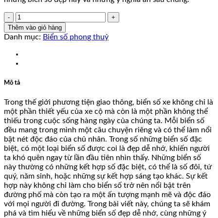
51L12339
số
Thêm vào giỏ hàng
lượng
Danh mục:
Biển số phong thuỷ
Mô tả
Trong thế giới phương tiện giao thông, biển số xe không chỉ là
một phần thiết yếu của xe cộ mà còn là một phần không thể
thiếu trong cuộc sống hàng ngày của chúng ta. Mỗi biển số
đều mang trong mình một câu chuyện riêng và có thể làm nổi
bật nét độc đáo của chủ nhân. Trong số những biển số đặc
biệt, có một loại biển số được coi là đẹp dễ nhớ, khiến người
ta khó quên ngay từ lần đầu tiên nhìn thấy. Những biển số
này thường có những kết hợp số đặc biệt, có thể là số đôi, tứ
quý, năm sinh, hoặc những sự kết hợp sáng tạo khác. Sự kết
hợp này không chỉ làm cho biển số trở nên nổi bật trên
đường phố mà còn tạo ra một ấn tượng mạnh mẽ và độc đáo
với mọi người đi đường. Trong bài viết này, chúng ta sẽ khám
phá và tìm hiểu về những biển số đẹp dễ nhớ, cùng những ý