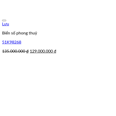
Lưu
Biển số phong thuỷ
51K98268
Giá
Giá
135.000.000
₫
129.000.000
₫
gốc
hiện
là:
tại
135.000.000 ₫.
là:
129.000.000 ₫.