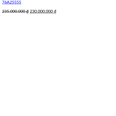
76A25555
Giá
Giá
235.000.000
₫
230.000.000
₫
gốc
hiện
là:
tại
235.000.000 ₫.
là:
230.000.000 ₫.