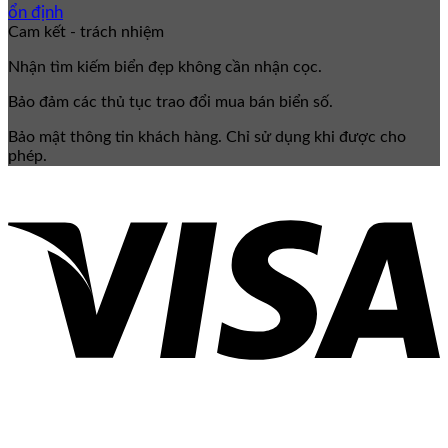
ổn định
Cam kết - trách nhiệm
Nhận tìm kiếm biển đẹp không cần nhận cọc.
Bảo đảm các thủ tục trao đổi mua bán biển số.
Bảo mật thông tin khách hàng. Chỉ sử dụng khi được cho
phép.