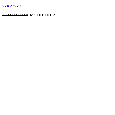
22A22223
Giá
Giá
420.000.000
₫
415.000.000
₫
gốc
hiện
là:
tại
420.000.000 ₫.
là:
415.000.000 ₫.