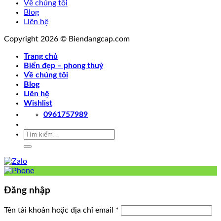
Về chúng tôi
Blog
Liên hệ
Copyright 2026 © Biendangcap.com
Trang chủ
Biển đẹp – phong thuỷ
Về chúng tôi
Blog
Liên hệ
Wishlist
0961757989
Tìm
kiếm:
Đăng nhập
Tên tài khoản hoặc địa chỉ email
*