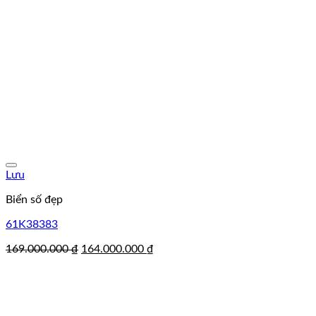
Lưu
Biển số đẹp
61K38383
Giá
Giá
169.000.000
₫
164.000.000
₫
gốc
hiện
là:
tại
169.000.000 ₫.
là:
164.000.000 ₫.