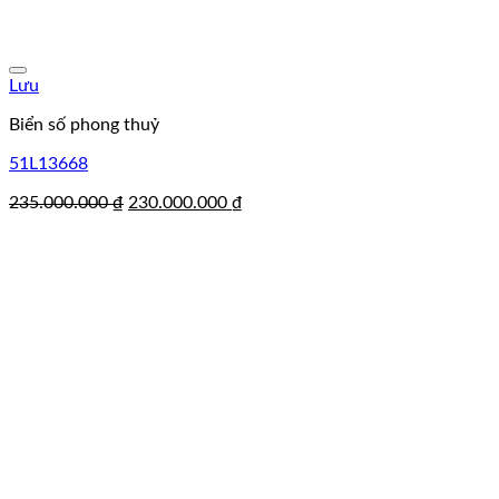
Lưu
Biển số phong thuỷ
51L13668
Giá
Giá
235.000.000
₫
230.000.000
₫
gốc
hiện
là:
tại
235.000.000 ₫.
là:
230.000.000 ₫.