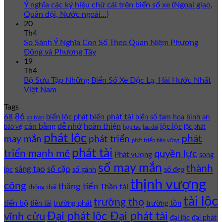
Ý nghĩa các ký hiệu chữ cái trên biển số xe (Ngoại giao,
Quân đội, Nước ngoài…)
20
Th4
So Sánh Ý Nghĩa Con Số Theo Quan Niệm Phương
Đông và Phương Tây
19
Th4
Bộ Sưu Tập Những Biển Số Xe Độc Lạ, Hài Hước Nhất
Việt Nam
Tags
86
biển phát tài
68
biển lộc phát
bình an
biển số tam hoa
an toàn
cân bằng
dễ nhớ
hoàn thiện
lộc lộc
bảo vệ
lộc phát
hợp tác
lâu dài
phát lộc
phát
phát triển
may mắn
phát triển bền vững
phát tài
triển mạnh mẽ
quyền lực
Phát vượng
song
số may mắn
thành
sáng tạo
số cặp
lộc
số gánh
số đẹp
thịnh vượng
công
thăng tiến
Thần tài
thông thái
tài lộc
trường thọ
tiến bộ
trường phát
trường tồn
tiền tài
Đại phát lộc Đại phát tài
vĩnh cửu
đại lộc
đại phát