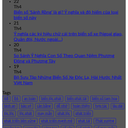
22
Th4
Biển số ‘Sảnh Rồng’ là gì? Ý nghĩa và độ hiếm của loại
biển số này
21
Th4
Ý nghĩa các ký hiệu chữ cái trên biển số xe (Ngoại giao,
Quân đội, Nước ngoài…)
20
Th4
So Sánh Ý Nghĩa Con Số Theo Quan Niệm Phương
Đông và Phương Tây
19
Th4
Bộ Sưu Tập Những Biển Số Xe Độc Lạ, Hài Hước Nhất
Việt Nam
Tags
68
86
an toàn
biển lộc phát
biển phát tài
biển số tam hoa
bình an
bảo vệ
cân bằng
dễ nhớ
hoàn thiện
hợp tác
lâu dài
lộc lộc
lộc phát
may mắn
phát lộc
phát triển
phát triển bền vững
phát triển mạnh mẽ
phát tài
Phát vượng