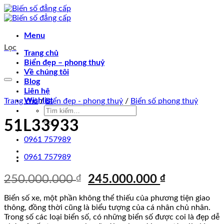
Chuyển
đến
nội
Menu
dung
Lọc
Trang chủ
Biển đẹp – phong thuỷ
Về chúng tôi
Blog
Lưu
Liên hệ
Wishlist
Trang chủ
/
Biển đẹp - phong thuỷ
/
Biển số phong thuỷ
Tìm
kiếm:
51L33933
0961 757989
0961 757989
Giá
Giá
250.000.000
₫
245.000.000
₫
gốc
hiện
Biển số xe, một phần không thể thiếu của phương tiện giao
là:
tại
thông, đồng thời cũng là biểu tượng của cá nhân chủ nhân.
250.000.000 ₫.
là:
Trong số các loại biển số, có những biển số được coi là đẹp dễ