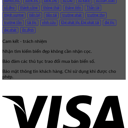
quyền lực
song lộc
sáng tạo
số cặp
số gánh
số may mắn
số đẹp
thành công
thông thái
thăng tiến
Thần tài
thịnh vượng
tiến bộ
tiền tài
trường phát
trường thọ
trường tồn
tài lộc
vĩnh cửu
Đại phát lộc Đại phát tài
đại lộc
đại phát
ổn định
Cam kết - trách nhiệm
Nhận tìm kiếm biển đẹp không cần nhận cọc.
Bảo đảm các thủ tục trao đổi mua bán biển số.
Bảo mật thông tin khách hàng. Chỉ sử dụng khi được cho
phép.