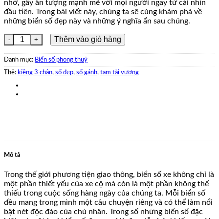
245.000.0
nhớ, gây ấn tượng mạnh mẽ với mọi người ngay từ cái nhìn
đầu tiên. Trong bài viết này, chúng ta sẽ cùng khám phá về
những biển số đẹp này và những ý nghĩa ẩn sau chúng.
51L33933 số lượng
Thêm vào giỏ hàng
Danh mục:
Biển số phong thuỷ
Thẻ:
kiềng 3 chân
,
số đẹp
,
số gánh
,
tam tài vương
Mô tả
Trong thế giới phương tiện giao thông, biển số xe không chỉ là
một phần thiết yếu của xe cộ mà còn là một phần không thể
thiếu trong cuộc sống hàng ngày của chúng ta. Mỗi biển số
đều mang trong mình một câu chuyện riêng và có thể làm nổi
bật nét độc đáo của chủ nhân. Trong số những biển số đặc