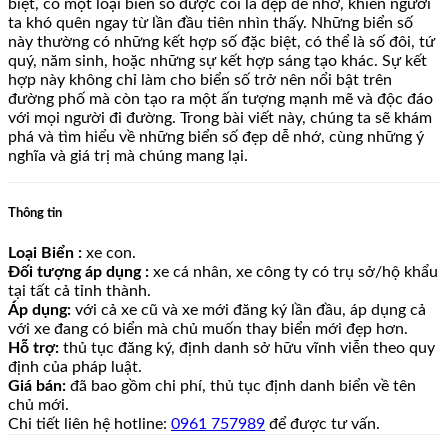
biệt, có một loại biển số được coi là đẹp dễ nhớ, khiến người
ta khó quên ngay từ lần đầu tiên nhìn thấy. Những biển số
này thường có những kết hợp số đặc biệt, có thể là số đôi, tứ
quý, năm sinh, hoặc những sự kết hợp sáng tạo khác. Sự kết
hợp này không chỉ làm cho biển số trở nên nổi bật trên
đường phố mà còn tạo ra một ấn tượng mạnh mẽ và độc đáo
với mọi người đi đường. Trong bài viết này, chúng ta sẽ khám
phá và tìm hiểu về những biển số đẹp dễ nhớ, cùng những ý
nghĩa và giá trị mà chúng mang lại.
Thông tin
Loại Biển :
xe con.
Đối tượng áp dụng :
xe cá nhân, xe công ty có trụ sở/hộ khẩu
tại tất cả tỉnh thành.
Áp dụng:
với cả xe cũ và xe mới đăng ký lần đầu, áp dụng cả
với xe đang có biển mà chủ muốn thay biển mới đẹp hơn.
Hỗ trợ:
thủ tục đăng ký, định danh sở hữu vĩnh viễn theo quy
định của pháp luật.
Giá bán:
đã bao gồm chi phí, thủ tục định danh biển về tên
chủ mới.
Chi tiết liên hệ hotline:
0961 757989
để được tư vấn.