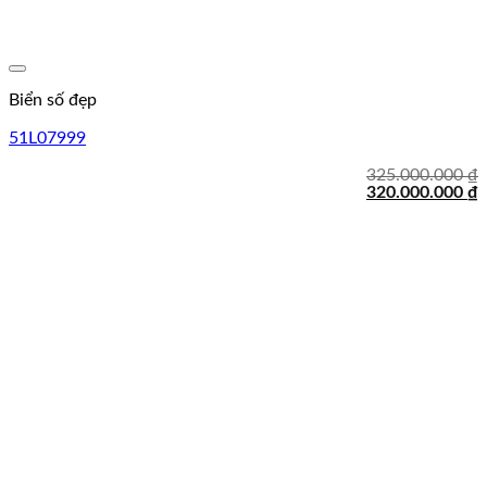
Lưu
Biển số đẹp
51L07999
325.000.000
₫
Giá
G
320.000.000
₫
gốc
h
là:
t
325.000.000 ₫.
l
3