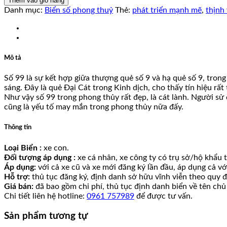
Thêm vào giỏ hàng
lượng
Danh mục:
Biển số phong thuỷ
Thẻ:
phát triển mạnh mẽ
,
thịnh
Mô tả
Số 99 là sự kết hợp giữa thượng quẻ số 9 và hạ quẻ số 9, tron
sáng. Đây là quẻ Đại Cát trong Kinh dịch, cho thấy tín hiệu rất
Như vậy số 99 trong phong thủy rất đẹp, là cát lành. Người sử d
cũng là yếu tố may mắn trong phong thủy nữa đấy.
Thông tin
Loại Biển :
xe con.
Đối tượng áp dụng :
xe cá nhân, xe công ty có trụ sở/hộ khẩu tạ
Áp dụng:
với cả xe cũ và xe mới đăng ký lần đầu, áp dụng cả v
Hỗ trợ:
thủ tục đăng ký, định danh sở hữu vĩnh viễn theo quy đ
Giá bán:
đã bao gồm chi phí, thủ tục định danh biển về tên chủ
Chi tiết liên hệ hotline:
0961 757989
để được tư vấn.
Sản phẩm tương tự