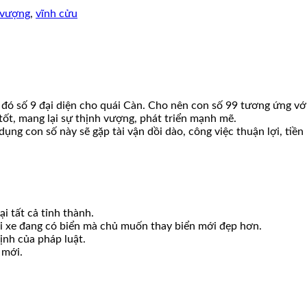
 vượng
,
vĩnh cửu
g đó số 9 đại diện cho quái Càn. Cho nên con số 99 tương ứng v
 tốt, mang lại sự thịnh vượng, phát triển mạnh mẽ.
ụng con số này sẽ gặp tài vận dồi dào, công việc thuận lợi, tiền 
i tất cả tỉnh thành.
ới xe đang có biển mà chủ muốn thay biển mới đẹp hơn.
ịnh của pháp luật.
 mới.