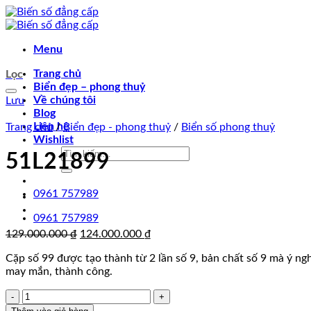
Chuyển
đến
nội
Menu
dung
Trang chủ
Lọc
Biển đẹp – phong thuỷ
Về chúng tôi
Lưu
Blog
Liên hệ
Trang chủ
/
Biển đẹp - phong thuỷ
/
Biển số phong thuỷ
Wishlist
Tìm
51L21899
kiếm:
0961 757989
0961 757989
Giá
Giá
129.000.000
₫
124.000.000
₫
gốc
hiện
Cặp số 99 được tạo thành từ 2 lần số 9, bản chất số 9 mà ý ng
là:
tại
may mắn, thành công.
129.000.000 ₫.
là:
124.000.000 ₫.
51L21899
số