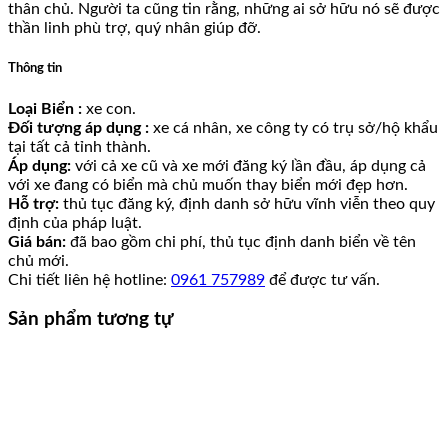
thân chủ. Người ta cũng tin rằng, những ai sở hữu nó sẽ được
thần linh phù trợ, quý nhân giúp đỡ.
Thông tin
Loại Biển :
xe con.
Đối tượng áp dụng :
xe cá nhân, xe công ty có trụ sở/hộ khẩu
tại tất cả tỉnh thành.
Áp dụng:
với cả xe cũ và xe mới đăng ký lần đầu, áp dụng cả
với xe đang có biển mà chủ muốn thay biển mới đẹp hơn.
Hỗ trợ:
thủ tục đăng ký, định danh sở hữu vĩnh viễn theo quy
định của pháp luật.
Giá bán:
đã bao gồm chi phí, thủ tục định danh biển về tên
chủ mới.
Chi tiết liên hệ hotline:
0961 757989
để được tư vấn.
Sản phẩm tương tự