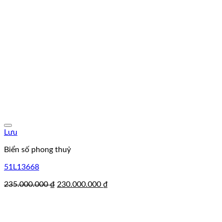
Lưu
Biển số phong thuỷ
51L13668
Giá
Giá
235.000.000
₫
230.000.000
₫
gốc
hiện
là:
tại
235.000.000 ₫.
là:
230.000.000 ₫.