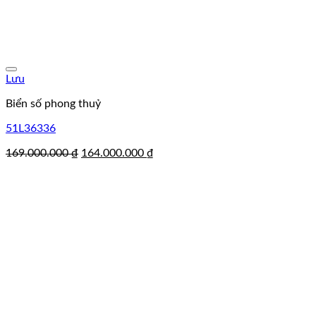
Lưu
Biển số phong thuỷ
51L36336
Giá
Giá
169.000.000
₫
164.000.000
₫
gốc
hiện
là:
tại
169.000.000 ₫.
là:
164.000.000 ₫.