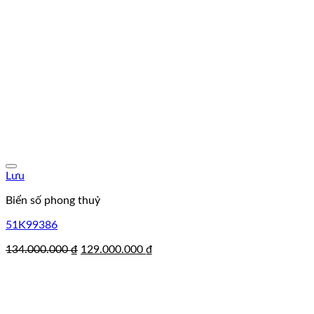
Lưu
Biển số phong thuỷ
51K99386
Giá
Giá
134.000.000
₫
129.000.000
₫
gốc
hiện
là:
tại
134.000.000 ₫.
là:
129.000.000 ₫.