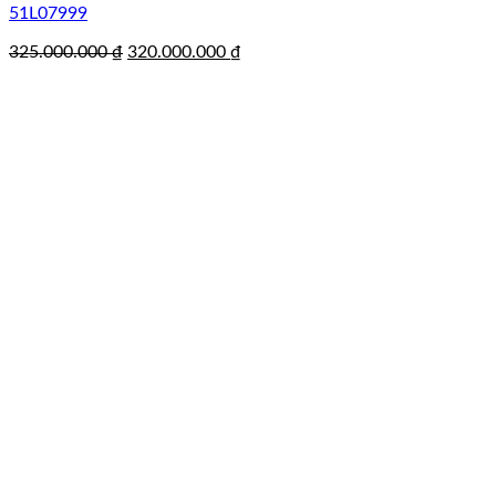
51L07999
Giá
Giá
325.000.000
₫
320.000.000
₫
gốc
hiện
là:
tại
325.000.000 ₫.
là:
320.000.000 ₫.