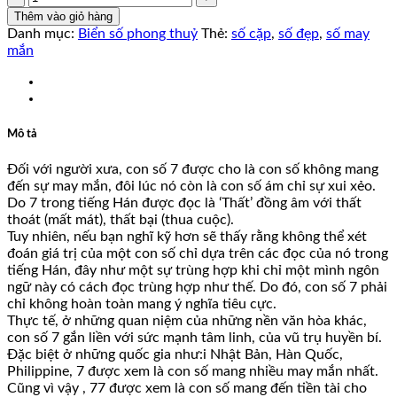
số
Thêm vào giỏ hàng
lượng
Danh mục:
Biển số phong thuỷ
Thẻ:
số cặp
,
số đẹp
,
số may
mắn
Mô tả
Đối với người xưa, con số 7 được cho là con số không mang
đến sự may mắn, đôi lúc nó còn là con số ám chỉ sự xui xẻo.
Do 7 trong tiếng Hán được đọc là ‘Thất’ đồng âm với thất
thoát (mất mát), thất bại (thua cuộc).
Tuy nhiên, nếu bạn nghĩ kỹ hơn sẽ thấy rằng không thể xét
đoán giá trị của một con số chỉ dựa trên các đọc của nó trong
tiếng Hán, đây như một sự trùng hợp khi chỉ một mình ngôn
ngữ này có cách đọc trùng hợp như thế. Do đó, con số 7 phải
chỉ không hoàn toàn mang ý nghĩa tiêu cực.
Thực tế, ở những quan niệm của những nền văn hòa khác,
con số 7 gắn liền với sức mạnh tâm linh, của vũ trụ huyền bí.
Đặc biệt ở những quốc gia như:i Nhật Bản, Hàn Quốc,
Philippine, 7 được xem là con số mang nhiều may mắn nhất.
Cũng vì vậy , 77 được xem là con số mang đến tiền tài cho