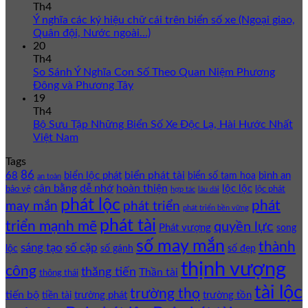
Th4
Ý nghĩa các ký hiệu chữ cái trên biển số xe (Ngoại giao,
Quân đội, Nước ngoài…)
20
Th4
So Sánh Ý Nghĩa Con Số Theo Quan Niệm Phương
Đông và Phương Tây
19
Th4
Bộ Sưu Tập Những Biển Số Xe Độc Lạ, Hài Hước Nhất
Việt Nam
Tags
86
biển phát tài
68
biển lộc phát
bình an
biển số tam hoa
an toàn
cân bằng
dễ nhớ
hoàn thiện
lộc lộc
bảo vệ
lộc phát
hợp tác
lâu dài
phát lộc
phát
phát triển
may mắn
phát triển bền vững
phát tài
triển mạnh mẽ
quyền lực
Phát vượng
song
số may mắn
thành
sáng tạo
số cặp
lộc
số gánh
số đẹp
thịnh vượng
công
thăng tiến
Thần tài
thông thái
tài lộc
trường thọ
tiến bộ
trường phát
trường tồn
tiền tài