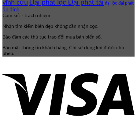
Đại phát lộc Đại phát tài
vĩnh cửu
đại lộc
đại phát
ổn định
Cam kết - trách nhiệm
Nhận tìm kiếm biển đẹp không cần nhận cọc.
Bảo đảm các thủ tục trao đổi mua bán biển số.
Bảo mật thông tin khách hàng. Chỉ sử dụng khi được cho
phép.