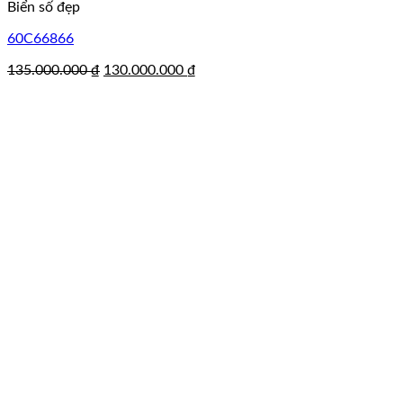
Biển số đẹp
60C66866
Giá
Giá
135.000.000
₫
130.000.000
₫
gốc
hiện
là:
tại
135.000.000 ₫.
là:
130.000.000 ₫.