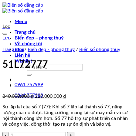
Chuyển
đến
nội
Menu
dung
Lọc
Trang chủ
Lưu
Biển đẹp – phong thuỷ
Về chúng tôi
Trang chủ
Blog
/
Biển đẹp - phong thuỷ
/
Biển số phong thuỷ
Liên hệ
Wishlist
51L72777
Tìm
kiếm:
0961 757989
0961 757989
Giá
Giá
240.000.000
₫
220.000.000
₫
gốc
hiện
Sự lặp lại của số 7 (77): Khi số 7 lặp lại thành số 77, năng
là:
tại
lượng của nó được tăng cường, mang lại sự may mắn và cơ
240.000.000 ₫.
là:
hội thành công lớn hơn. Số 77 hỗ trợ sự phát triển cá nhân
220.000.000 ₫.
và công việc, đồng thời tạo ra sự ổn định và bảo vệ.
51L72777