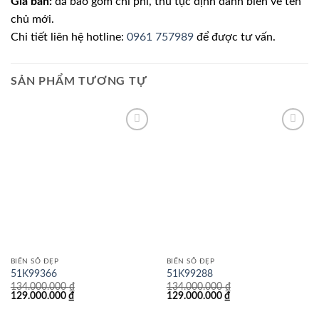
Giá bán:
đã bao gồm chi phí, thủ tục định danh biển về tên
chủ mới.
Chi tiết liên hệ hotline:
0961 757989
để được tư vấn.
SẢN PHẨM TƯƠNG TỰ
Lưu
Lưu
BIỂN SỐ ĐẸP
BIỂN SỐ ĐẸP
51K99366
51K99288
134.000.000
₫
134.000.000
₫
Giá
Giá
Giá
Giá
129.000.000
₫
129.000.000
₫
gốc
hiện
gốc
hiện
là:
tại
là:
tại