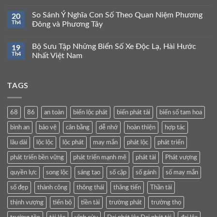
So Sánh Ý Nghĩa Con Số Theo Quan Niệm Phương
20
Th4
Đông và Phương Tây
Bộ Sưu Tập Những Biển Số Xe Độc Lạ, Hài Hước
19
Th4
Nhất Việt Nam
TAGS
68
86
an toàn
biển lộc phát
biển phát tài
biển số tam hoa
bình an
bảo vệ
cân bằng
dễ nhớ
hoàn thiện
hợp tác
lâu dài
lộc lộc
lộc phát
may mắn
phát lộc
phát triển
phát triển bền vững
phát triển mạnh mẽ
phát tài
Phát vượng
quyền lực
song lộc
sáng tạo
số cặp
số gánh
số may mắn
số đẹp
thành công
thông thái
thăng tiến
Thần tài
thịnh vượng
tiến bộ
tiền tài
trường phát
trường thọ