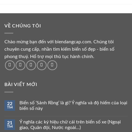
134.000.000 ₫.
là:
134.000.000 ₫.
là:
129.000.000 ₫.
129.000.000 ₫.
VỀ CHÚNG TÔI
Chào mừng bạn đến với biendangcap.com. Chúng tôi
chuyên cung cấp, nhần tìm kiếm biển số đẹp - biển số
phong thuỷ. Hổ trợ mọi thủ tục hành chính.
BÀI VIẾT MỚI
Biển số ‘Sảnh Rồng’ là gì? Ý nghĩa và độ hiếm của loại
22
Th4
biển số này
Ý nghĩa các ký hiệu chữ cái trên biển số xe (Ngoại
21
Th4
giao, Quân đội, Nước ngoài…)