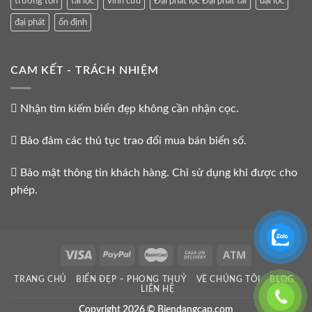
trường tồn
tài lộc
vĩnh cửu
Đại phát lộc Đại phát tài
đại lộc
đại phát
ổn định
CAM KẾT - TRÁCH NHIỆM
Nhận tìm kiếm biển đẹp không cần nhận cọc.
Bảo đảm các thủ tục trao đổi mua bán biển số.
Bảo mật thông tin khách hàng. Chỉ sử dụng khi được cho
phép.
TRANG CHỦ
BIỂN ĐẸP – PHONG THUỶ
VỀ CHÚNG TÔI
BLOG
LIÊN HỆ
Copyright 2026 © Biendangcap.com