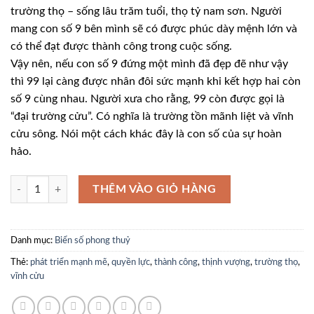
245.000.0
trường thọ – sống lâu trăm tuổi, thọ tỷ nam sơn. Người
mang con số 9 bên mình sẽ có được phúc dày mệnh lớn và
có thể đạt được thành công trong cuộc sống.
Vậy nên, nếu con số 9 đứng một mình đã đẹp đẽ như vậy
thì 99 lại càng được nhân đôi sức mạnh khi kết hợp hai còn
số 9 cùng nhau. Người xưa cho rằng, 99 còn được gọi là
“đại trường cửu”. Có nghĩa là trường tồn mãnh liệt và vĩnh
cửu sông. Nói một cách khác đây là con số của sự hoàn
hảo.
51L36399 số lượng
THÊM VÀO GIỎ HÀNG
Danh mục:
Biển số phong thuỷ
Thẻ:
phát triển mạnh mẽ
,
quyền lực
,
thành công
,
thịnh vượng
,
trường thọ
,
vĩnh cửu