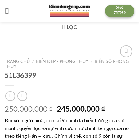
Chuyển
0961
đến
757989
nội
dung
LỌC
TRANG CHỦ
/
BIỂN ĐẸP - PHONG THUỶ
/
BIỂN SỐ PHONG
Lưu
THUỶ
51L36399
Giá
Giá
250.000.000
₫
245.000.000
₫
gốc
hiện
Đối với người xưa, con số 9 chính là biểu tượng của sức
là:
tại
mạnh, quyền lực và sự vĩnh cửu như chính tên gọi của nó
250.000.000 ₫.
là:
theo tiếng Hán – ‘cửu’. Chính vì thế, con số 9 còn là sự