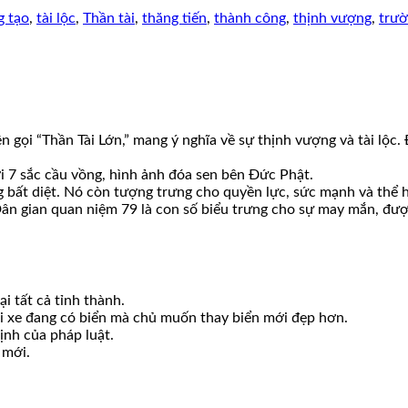
g tạo
,
tài lộc
,
Thần tài
,
thăng tiến
,
thành công
,
thịnh vượng
,
trườ
ên gọi “Thần Tài Lớn,” mang ý nghĩa về sự thịnh vượng và tài lộc
ới 7 sắc cầu vồng, hình ảnh đóa sen bên Đức Phật.
g bất diệt. Nó còn tượng trưng cho quyền lực, sức mạnh và thể h
Dân gian quan niệm 79 là con số biểu trưng cho sự may mắn, được
i tất cả tỉnh thành.
ới xe đang có biển mà chủ muốn thay biển mới đẹp hơn.
ịnh của pháp luật.
 mới.