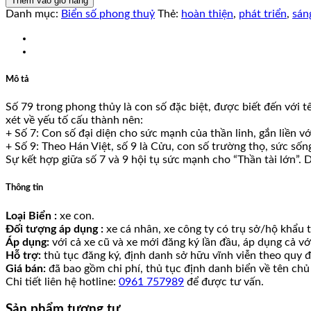
Thêm vào giỏ hàng
lượng
Danh mục:
Biển số phong thuỷ
Thẻ:
hoàn thiện
,
phát triển
,
sán
Mô tả
Số 79 trong phong thủy là con số đặc biệt, được biết đến với t
xét về yếu tố cấu thành nên:
+ Số 7: Con số đại diện cho sức mạnh của thần linh, gắn liền v
+ Số 9: Theo Hán Việt, số 9 là Cửu, con số trường thọ, sức sốn
Sự kết hợp giữa số 7 và 9 hội tụ sức mạnh cho “Thần tài lớn”. 
Thông tin
Loại Biển :
xe con.
Đối tượng áp dụng :
xe cá nhân, xe công ty có trụ sở/hộ khẩu tạ
Áp dụng:
với cả xe cũ và xe mới đăng ký lần đầu, áp dụng cả v
Hỗ trợ:
thủ tục đăng ký, định danh sở hữu vĩnh viễn theo quy đ
Giá bán:
đã bao gồm chi phí, thủ tục định danh biển về tên chủ
Chi tiết liên hệ hotline:
0961 757989
để được tư vấn.
Sản phẩm tương tự