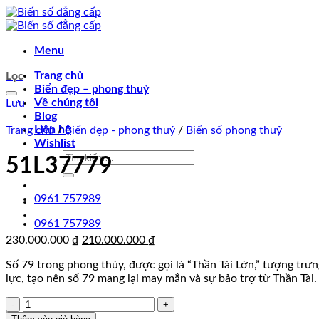
Chuyển
đến
nội
Menu
dung
Trang chủ
Lọc
Biển đẹp – phong thuỷ
Về chúng tôi
Lưu
Blog
Liên hệ
Trang chủ
/
Biển đẹp - phong thuỷ
/
Biển số phong thuỷ
Wishlist
Tìm
51L37779
kiếm:
0961 757989
0961 757989
Giá
Giá
230.000.000
₫
210.000.000
₫
gốc
hiện
Số 79 trong phong thủy, được gọi là “Thần Tài Lớn,” tượng trư
là:
tại
lực, tạo nên số 79 mang lại may mắn và sự bảo trợ từ Thần Tài.
230.000.000 ₫.
là:
210.000.000 ₫.
51L37779
số