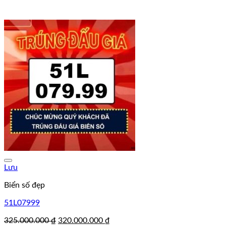
Lưu
Biển số đẹp
51L07999
Giá
Giá
325.000.000
₫
320.000.000
₫