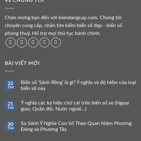
VỀ CHÚNG TÔI
Chào mừng bạn đến với biendangcap.com. Chúng tôi
chuyên cung cấp, nhần tìm kiếm biển số đẹp - biển số
phong thuỷ. Hổ trợ mọi thủ tục hành chính.
BÀI VIẾT MỚI
Biển số ‘Sảnh Rồng’ là gì? Ý nghĩa và độ hiếm của loại
22
Th4
biển số này
Ý nghĩa các ký hiệu chữ cái trên biển số xe (Ngoại
21
Th4
giao, Quân đội, Nước ngoài…)
So Sánh Ý Nghĩa Con Số Theo Quan Niệm Phương
20
Th4
Đông và Phương Tây