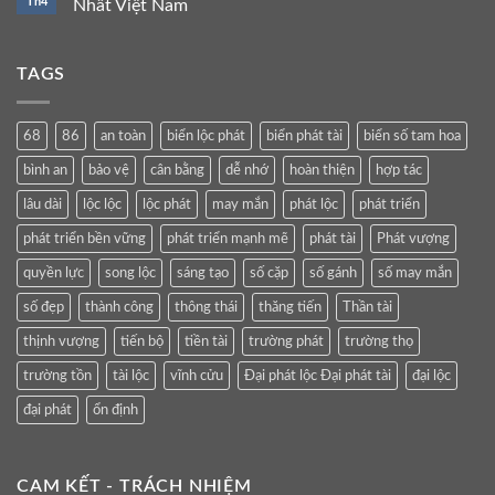
Th4
Nhất Việt Nam
TAGS
68
86
an toàn
biển lộc phát
biển phát tài
biển số tam hoa
bình an
bảo vệ
cân bằng
dễ nhớ
hoàn thiện
hợp tác
lâu dài
lộc lộc
lộc phát
may mắn
phát lộc
phát triển
phát triển bền vững
phát triển mạnh mẽ
phát tài
Phát vượng
quyền lực
song lộc
sáng tạo
số cặp
số gánh
số may mắn
số đẹp
thành công
thông thái
thăng tiến
Thần tài
thịnh vượng
tiến bộ
tiền tài
trường phát
trường thọ
trường tồn
tài lộc
vĩnh cửu
Đại phát lộc Đại phát tài
đại lộc
đại phát
ổn định
CAM KẾT - TRÁCH NHIỆM