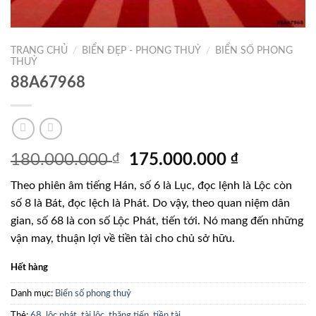
TRANG CHỦ
/
BIỂN ĐẸP - PHONG THUỶ
/
BIỂN SỐ PHONG
THUỶ
88A67968
Giá
Giá
180.000.000
₫
175.000.000
₫
gốc
hiện
Theo phiên âm tiếng Hán, số 6 là Lục, đọc lệnh là Lộc còn
là:
tại
số 8 là Bát, đọc lệch là Phát. Do vậy, theo quan niệm dân
180.000.000 ₫.
là:
gian, số 68 là con số Lộc Phát, tiến tới. Nó mang đến những
175.000.0
vận may, thuận lợi về tiền tài cho chủ sở hữu.
Hết hàng
Danh mục:
Biển số phong thuỷ
Thẻ:
68
,
lộc phát
,
tài lộc
,
thăng tiến
,
tiền tài