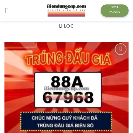
Chuyển
0961
đến
757989
nội
dung
LỌC
Lưu