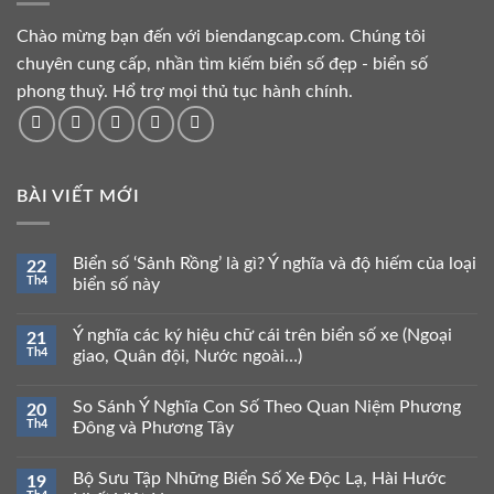
Chào mừng bạn đến với biendangcap.com. Chúng tôi
chuyên cung cấp, nhần tìm kiếm biển số đẹp - biển số
phong thuỷ. Hổ trợ mọi thủ tục hành chính.
BÀI VIẾT MỚI
Biển số ‘Sảnh Rồng’ là gì? Ý nghĩa và độ hiếm của loại
22
Th4
biển số này
Ý nghĩa các ký hiệu chữ cái trên biển số xe (Ngoại
21
Th4
giao, Quân đội, Nước ngoài…)
So Sánh Ý Nghĩa Con Số Theo Quan Niệm Phương
20
Th4
Đông và Phương Tây
Bộ Sưu Tập Những Biển Số Xe Độc Lạ, Hài Hước
19