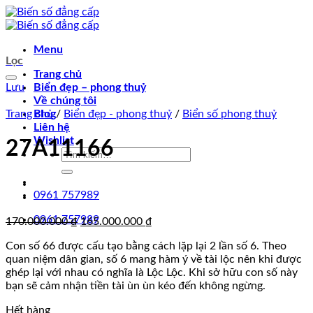
Chuyển
đến
nội
Menu
dung
Lọc
Trang chủ
Lưu
Biển đẹp – phong thuỷ
Về chúng tôi
Trang chủ
Blog
/
Biển đẹp - phong thuỷ
/
Biển số phong thuỷ
Liên hệ
Wishlist
27A11166
Tìm
kiếm:
0961 757989
0961 757989
Giá
Giá
170.000.000
₫
165.000.000
₫
gốc
hiện
Con số 66 được cấu tạo bằng cách lặp lại 2 lần số 6. Theo
là:
tại
quan niệm dân gian, số 6 mang hàm ý về tài lộc nên khi được
170.000.000 ₫.
là:
ghép lại với nhau có nghĩa là Lộc Lộc. Khi sở hữu con số này
165.000.000 ₫.
bạn sẽ cảm nhận tiền tài ùn ùn kéo đến không ngừng.
Hết hàng