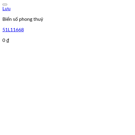
Lưu
Biển số phong thuỷ
51L11668
0
₫