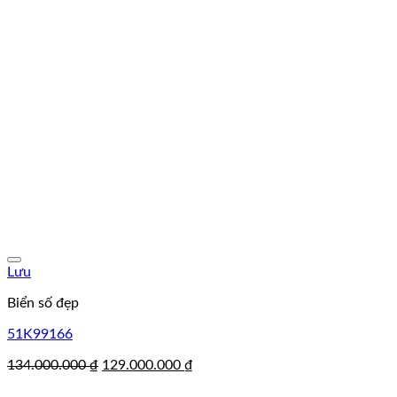
Lưu
Biển số đẹp
51K99166
Giá
Giá
134.000.000
₫
129.000.000
₫
gốc
hiện