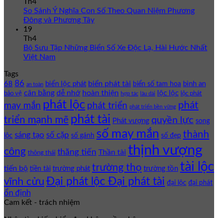
Th4
So Sánh Ý Nghĩa Con Số Theo Quan Niệm Phương
Đông và Phương Tây
19
Th4
Bộ Sưu Tập Những Biển Số Xe Độc Lạ, Hài Hước Nhất
Việt Nam
Tags
86
biển phát tài
68
biển lộc phát
bình an
biển số tam hoa
an toàn
cân bằng
dễ nhớ
hoàn thiện
lộc lộc
bảo vệ
lộc phát
hợp tác
lâu dài
phát lộc
phát
phát triển
may mắn
phát triển bền vững
phát tài
triển mạnh mẽ
quyền lực
Phát vượng
song
số may mắn
thành
sáng tạo
số cặp
lộc
số gánh
số đẹp
thịnh vượng
công
thăng tiến
Thần tài
thông thái
tài lộc
trường thọ
tiến bộ
trường phát
trường tồn
tiền tài
Đại phát lộc Đại phát tài
vĩnh cửu
đại lộc
đại phát
ổn định
Cam kết - trách nhiệm