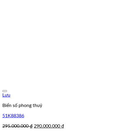
Lưu
Biển số phong thuỷ
51K88386
Giá
Giá
295.000.000
₫
290.000.000
₫
gốc
hiện