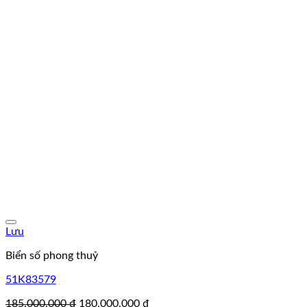
Lưu
Biển số phong thuỷ
51K83579
Giá
Giá
185.000.000
₫
180.000.000
₫