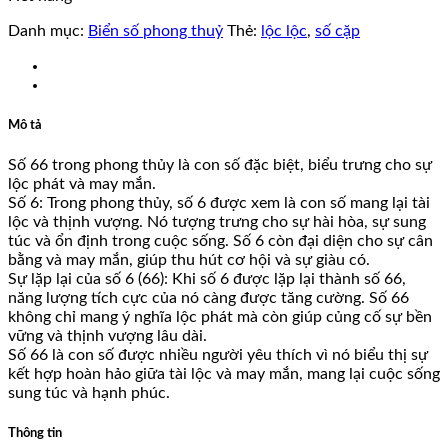
Danh mục:
Biển số phong thuỷ
Thẻ:
lộc lộc
,
số cặp
Mô tả
Số 66 trong phong thủy là con số đặc biệt, biểu trưng cho sự
lộc phát và may mắn.
Số 6: Trong phong thủy, số 6 được xem là con số mang lại tài
lộc và thịnh vượng. Nó tượng trưng cho sự hài hòa, sự sung
túc và ổn định trong cuộc sống. Số 6 còn đại diện cho sự cân
bằng và may mắn, giúp thu hút cơ hội và sự giàu có.
Sự lặp lại của số 6 (66): Khi số 6 được lặp lại thành số 66,
năng lượng tích cực của nó càng được tăng cường. Số 66
không chỉ mang ý nghĩa lộc phát mà còn giúp củng cố sự bền
vững và thịnh vượng lâu dài.
Số 66 là con số được nhiều người yêu thích vì nó biểu thị sự
kết hợp hoàn hảo giữa tài lộc và may mắn, mang lại cuộc sống
sung túc và hạnh phúc.
Thông tin