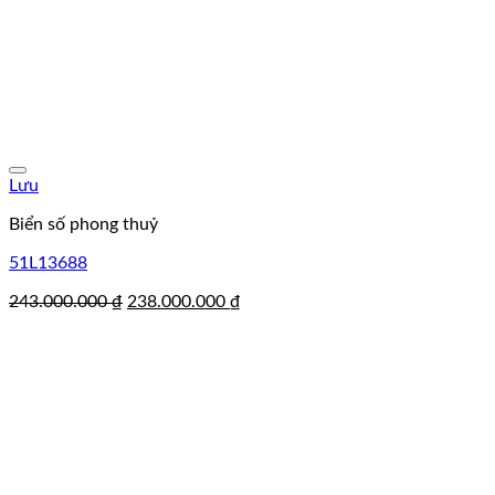
Lưu
Biển số phong thuỷ
51L13688
Giá
Giá
243.000.000
₫
238.000.000
₫
gốc
hiện
là:
tại
243.000.000 ₫.
là:
238.000.000 ₫.