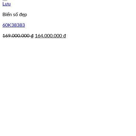
Lưu
Biển số đẹp
60K38383
Giá
Giá
169.000.000
₫
164.000.000
₫
gốc
hiện
là:
tại
169.000.000 ₫.
là:
164.000.000 ₫.