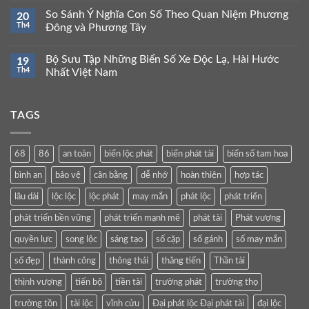
So Sánh Ý Nghĩa Con Số Theo Quan Niệm Phương
20
Th4
Đông và Phương Tây
Bộ Sưu Tập Những Biển Số Xe Độc Lạ, Hài Hước
19
Th4
Nhất Việt Nam
TAGS
68
86
an toàn
biển lộc phát
biển phát tài
biển số tam hoa
bình an
bảo vệ
cân bằng
dễ nhớ
hoàn thiện
hợp tác
lâu dài
lộc lộc
lộc phát
may mắn
phát lộc
phát triển
phát triển bền vững
phát triển mạnh mẽ
phát tài
Phát vượng
quyền lực
song lộc
sáng tạo
số cặp
số gánh
số may mắn
số đẹp
thành công
thông thái
thăng tiến
Thần tài
thịnh vượng
tiến bộ
tiền tài
trường phát
trường thọ
trường tồn
tài lộc
vĩnh cửu
Đại phát lộc Đại phát tài
đại lộc