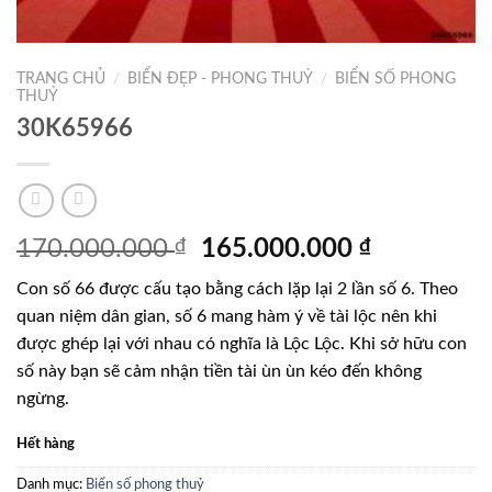
TRANG CHỦ
/
BIỂN ĐẸP - PHONG THUỶ
/
BIỂN SỐ PHONG
THUỶ
30K65966
Giá
Giá
170.000.000
₫
165.000.000
₫
gốc
hiện
Con số 66 được cấu tạo bằng cách lặp lại 2 lần số 6. Theo
là:
tại
quan niệm dân gian, số 6 mang hàm ý về tài lộc nên khi
170.000.000 ₫.
là:
được ghép lại với nhau có nghĩa là Lộc Lộc. Khi sở hữu con
165.000.0
số này bạn sẽ cảm nhận tiền tài ùn ùn kéo đến không
ngừng.
Hết hàng
Danh mục:
Biển số phong thuỷ