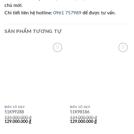
chủ mới.
Chi tiết liên hệ hotline:
0961 757989
để được tư vấn.
SẢN PHẨM TƯƠNG TỰ
Lưu
Lưu
BIỂN SỐ ĐẸP
BIỂN SỐ ĐẸP
51K99288
51K98186
134.000.000
₫
134.000.000
₫
Giá
Giá
Giá
Giá
129.000.000
₫
129.000.000
₫
gốc
hiện
gốc
hiện
là:
tại
là:
tại
134.000.000 ₫.
là:
134.000.000 ₫.
là: