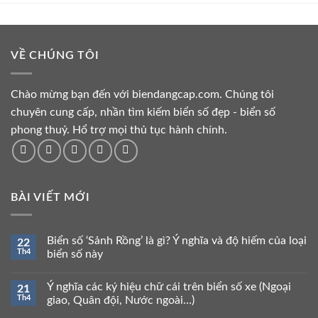
129.000.000 ₫.
129.000.000 ₫.
VỀ CHÚNG TÔI
Chào mừng bạn đến với biendangcap.com. Chúng tôi
chuyên cung cấp, nhần tìm kiếm biển số đẹp - biển số
phong thuỷ. Hổ trợ mọi thủ tục hành chính.
BÀI VIẾT MỚI
Biển số ‘Sảnh Rồng’ là gì? Ý nghĩa và độ hiếm của loại
22
Th4
biển số này
Ý nghĩa các ký hiệu chữ cái trên biển số xe (Ngoại
21
Th4
giao, Quân đội, Nước ngoài…)