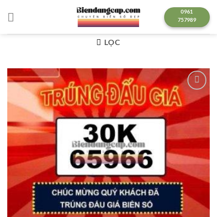
Chuyển
0961
đến
757989
nội
dung
LỌC
Lưu