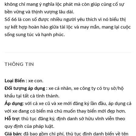
không chỉ mang ý nghĩa lộc phát mà còn giúp củng cố sự
bền vững và thịnh vượng lâu dài.
Số 66 là con số được nhiều người yêu thích vì nó biểu thị
sự kết hợp hoàn hảo giữa tài lộc và may mắn, mang lại cuộc
sống sung túc và hạnh phúc.
THÔNG TIN
Loại Biển :
xe con.
Đối tượng áp dụng :
xe cá nhân, xe công ty có trụ sở/hộ
khẩu tại tất cả tỉnh thành.
Áp dụng:
với cả xe cũ và xe mới đăng ký lần đầu, áp dụng cả
với xe đang có biển mà chủ muốn thay biển mới đẹp hơn.
Hỗ trợ:
thủ tục đăng ký, định danh sở hữu vĩnh viễn theo
quy định của pháp luật.
Giá bán:
đã bao gồm chi phí, thủ tục định danh biển về tên