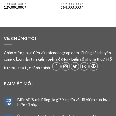
134.000.000
₫
169.000.000
₫
Giá
Giá
Giá
Giá
129.000.000
₫
164.000.000
₫
gốc
hiện
gốc
hiện
là:
tại
là:
tại
134.000.000 ₫.
là:
169.000.000 ₫.
là:
129.000.000 ₫.
164.000.000 ₫.
VỀ CHÚNG TÔI
Chào mừng bạn đến với biendangcap.com. Chúng tôi chuyên
cung cấp, nhần tìm kiếm biển số đẹp - biển số phong thuỷ. Hổ
trợ mọi thủ tục hành chính.
BÀI VIẾT MỚI
Biển số ‘Sảnh Rồng’ là gì? Ý nghĩa và độ hiếm của loại
22
Th4
biển số này