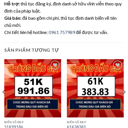
Hỗ trợ:
thủ tục đăng ký, định danh sở hữu vĩnh viễn theo quy
định của pháp luật.
Giá bán:
đã bao gồm chi phí, thủ tục định danh biển về tên
chủ mới.
Chi tiết liên hệ hotline:
0961 757989
để được tư vấn.
SẢN PHẨM TƯƠNG TỰ
Lưu
Lưu
BIỂN SỐ ĐẸP
BIỂN SỐ ĐẸP
51K99186
61K38383