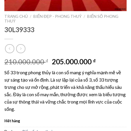
TRANG CHỦ
/
BIỂN ĐẸP - PHONG THUỶ
/
BIỂN SỐ PHONG
THUỶ
30L39333
Giá
Giá
210.000.000
205.000.000
₫
₫
gốc
hiện
Số 33 trong phong thủy là con số mang ý nghĩa mạnh mẽ về
là:
tại
sự sáng tạo và ổn định. Là sự lặp lại của số 3, số 33 tượng
210.000.000 ₫.
là:
trưng cho sự mở rộng, phát triển và khả năng thấu hiểu sâu
205.000.00
sắc. Đây là con số may mắn, thường được xem là biểu tượng
của sự thông thái và vững chắc trong mọi lĩnh vực của cuộc
sống.
Hết hàng