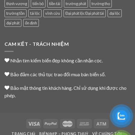
thịnh vượng
tiến bộ
tiền tài
trường phát
trường thọ
trường tồn
tài lộc
vĩnh cửu
Đại phát lộc Đại phát tài
đại lộc
đại phát
ổn định
CAM KẾT - TRÁCH NHIỆM
Nhận tìm kiếm biển đẹp không cần nhận cọc.
Bảo đảm các thủ tục trao đổi mua bán biển số.
Bảo mật thông tin khách hàng. Chỉ sử dụng khi được cho
phép.
TRANG CHỦ
BIỂN ĐẸP – PHONG THUỶ
VỀ CHÚNG TÔI