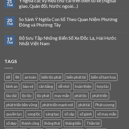
Ý nghĩa các ký hiệu chữ cái trên biển số xe (Ngoại
21
Th4
giao, Quân đội, Nước ngoài…)
So Sánh Ý Nghĩa Con Số Theo Quan Niệm Phương
20
Th4
Đông và Phương Tây
Bộ Sưu Tập Những Biển Số Xe Độc Lạ, Hài Hước
19
Th4
Nhất Việt Nam
TAGS
68
86
an toàn
biển lộc phát
biển phát tài
biển số tam hoa
bình an
bảo vệ
cân bằng
dễ nhớ
hoàn thiện
hợp tác
lâu dài
lộc lộc
lộc phát
may mắn
phát lộc
phát triển
phát triển bền vững
phát triển mạnh mẽ
phát tài
Phát vượng
quyền lực
song lộc
sáng tạo
số cặp
số gánh
số may mắn
số đẹp
thành công
thông thái
thăng tiến
Thần tài