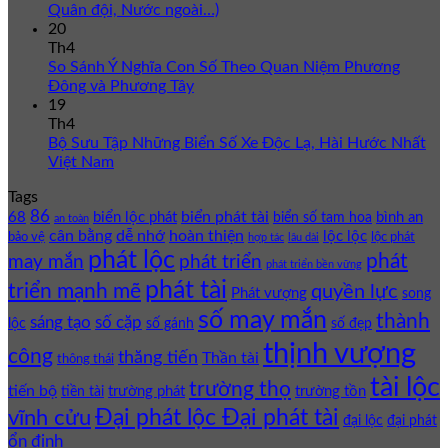
Quân đội, Nước ngoài…)
20
Th4
So Sánh Ý Nghĩa Con Số Theo Quan Niệm Phương
Đông và Phương Tây
19
Th4
Bộ Sưu Tập Những Biển Số Xe Độc Lạ, Hài Hước Nhất
Việt Nam
Tags
86
biển phát tài
68
biển lộc phát
bình an
biển số tam hoa
an toàn
cân bằng
dễ nhớ
hoàn thiện
lộc lộc
bảo vệ
lộc phát
hợp tác
lâu dài
phát lộc
phát
phát triển
may mắn
phát triển bền vững
phát tài
triển mạnh mẽ
quyền lực
Phát vượng
song
số may mắn
thành
sáng tạo
số cặp
lộc
số gánh
số đẹp
thịnh vượng
công
thăng tiến
Thần tài
thông thái
tài lộc
trường thọ
tiến bộ
trường phát
trường tồn
tiền tài
Đại phát lộc Đại phát tài
vĩnh cửu
đại lộc
đại phát
ổn định