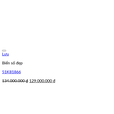
Lưu
Biển số đẹp
51K81866
Giá
Giá
134.000.000
₫
129.000.000
₫
gốc
hiện
là:
tại
134.000.000 ₫.
là:
129.000.000 ₫.