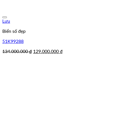
Lưu
Biển số đẹp
51K99288
Giá
Giá
134.000.000
₫
129.000.000
₫
gốc
hiện
là:
tại
134.000.000 ₫.
là:
129.000.000 ₫.