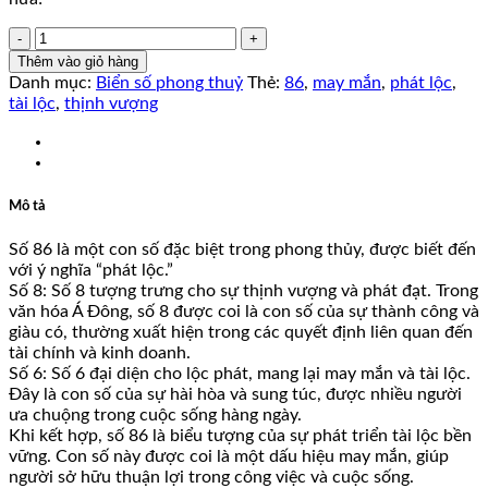
51D96886
số
Thêm vào giỏ hàng
lượng
Danh mục:
Biển số phong thuỷ
Thẻ:
86
,
may mắn
,
phát lộc
,
tài lộc
,
thịnh vượng
Mô tả
Số 86 là một con số đặc biệt trong phong thủy, được biết đến
với ý nghĩa “phát lộc.”
Số 8: Số 8 tượng trưng cho sự thịnh vượng và phát đạt. Trong
văn hóa Á Đông, số 8 được coi là con số của sự thành công và
giàu có, thường xuất hiện trong các quyết định liên quan đến
tài chính và kinh doanh.
Số 6: Số 6 đại diện cho lộc phát, mang lại may mắn và tài lộc.
Đây là con số của sự hài hòa và sung túc, được nhiều người
ưa chuộng trong cuộc sống hàng ngày.
Khi kết hợp, số 86 là biểu tượng của sự phát triển tài lộc bền
vững. Con số này được coi là một dấu hiệu may mắn, giúp
người sở hữu thuận lợi trong công việc và cuộc sống.