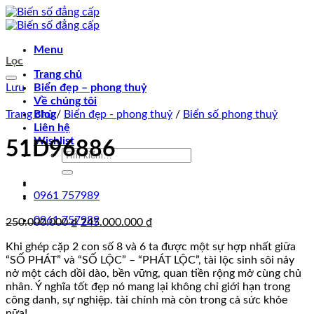
Chuyển
đến
nội
Menu
dung
Lọc
Trang chủ
Lưu
Biển đẹp – phong thuỷ
Về chúng tôi
Trang chủ
Blog
/
Biển đẹp - phong thuỷ
/
Biển số phong thuỷ
Liên hệ
Wishlist
51D96886
Tìm
kiếm:
0961 757989
0961 757989
Giá
Giá
250.000.000
₫
245.000.000
₫
gốc
hiện
Khi ghép cặp 2 con số 8 và 6 ta được một sự hợp nhất giữa
là:
tại
“SỐ PHÁT” và “SỐ LỘC” – “PHÁT LỘC”, tài lộc sinh sôi nảy
250.000.000 ₫.
là:
nở một cách dồi dào, bền vững, quan tiền rộng mở cùng chủ
245.000.000 ₫.
nhân. Ý nghĩa tốt đẹp nó mang lại không chỉ giới hạn trong
công danh, sự nghiệp. tài chính mà còn trong cả sức khỏe
nữa!