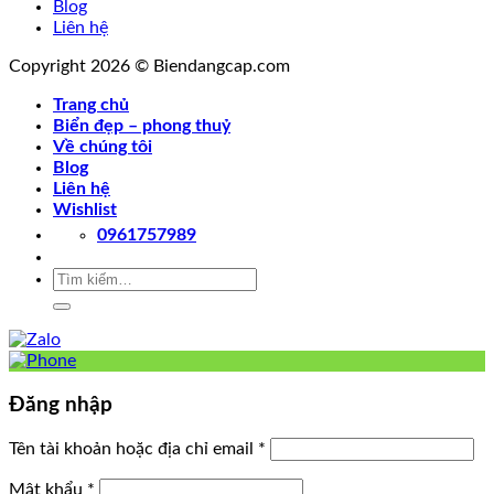
Blog
Liên hệ
Copyright 2026 © Biendangcap.com
Trang chủ
Biển đẹp – phong thuỷ
Về chúng tôi
Blog
Liên hệ
Wishlist
0961757989
Tìm
kiếm:
Đăng nhập
Tên tài khoản hoặc địa chỉ email
*
Mật khẩu
*