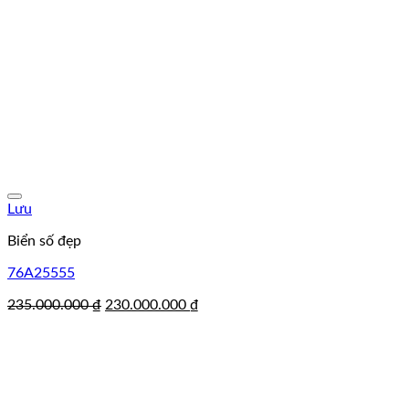
Lưu
Biển số đẹp
76A25555
Giá
Giá
235.000.000
₫
230.000.000
₫
gốc
hiện
là:
tại
235.000.000 ₫.
là:
230.000.000 ₫.